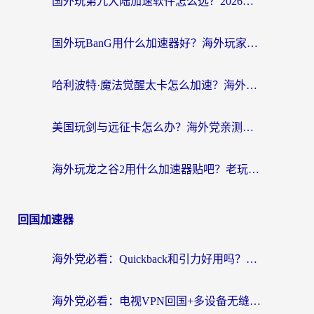
国外玩第九大陆加速软件怎么选？2026终极指南帮你告别延迟卡顿
国外玩BanG用什么加速器好？海外玩家亲测的国服游戏加速终极方案
哈利波特·魔法觉醒太卡怎么加速？海外党亲测有效的国服游戏加速指南
美国玩剑与远征卡怎么办？海外党亲测有效的国服游戏加速指南
海外玩龙之谷2用什么加速器贴吧？老玩家实测推荐，附新加坡猎魂觉醒国外剑与远征加速攻略
回国加速器
海外党必看：Quickback和引力好用吗？3分钟搞懂回国加速器怎么选
海外党必看：电视VPN回国+多设备无缝访问国内资源的实用指南