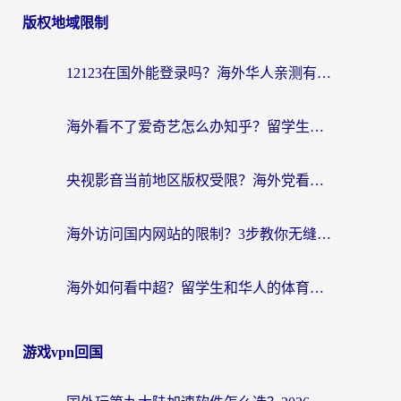
版权地域限制
导
航
12123在国外能登录吗？海外华人亲测有效的回国加速器选择指南
海外看不了爱奇艺怎么办知乎？留学生亲测有效的回国加速方案
央视影音当前地区版权受限？海外党看国内剧、追电视台的终极解决方案
海外访问国内网站的限制？3步教你无缝解锁国内资源（附实测最优工具）
海外如何看中超？留学生和华人的体育赛事观看终极指南（附欧洲杯奥运会观看技巧）
游戏vpn回国