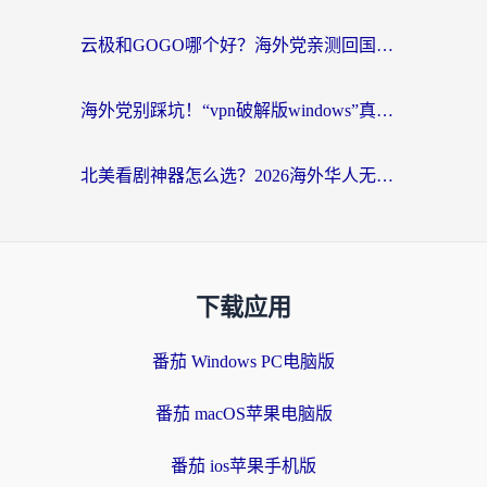
云极和GOGO哪个好？海外党亲测回国加速器选择指南（附iOS免费&Windows VPN实用技巧）
海外党别踩坑！“vpn破解版windows”真的能用？教你选对回国加速器无缝刷国内资源
北美看剧神器怎么选？2026海外华人无缝访问国内资源全攻略
下载应用
番茄 Windows PC电脑版
番茄 macOS苹果电脑版
番茄 ios苹果手机版