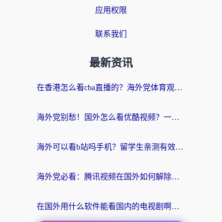
应用权限
联系我们
最新资讯
在香港怎么看cba直播的？海外党体育观赛终极指南：告别版权限制，畅享中文解说
海外党别愁！国外怎么看优酷视频？一招解决追剧、看直播难题
海外可以看b站吗手机？留学生亲测有效的回国加速指南
海外党必看：腾讯视频在国外如何解除地域限制？附优酷咪咕使用指南
在国外用什么软件能看国内的电视剧啊？留学生亲测有效的回国加速方案