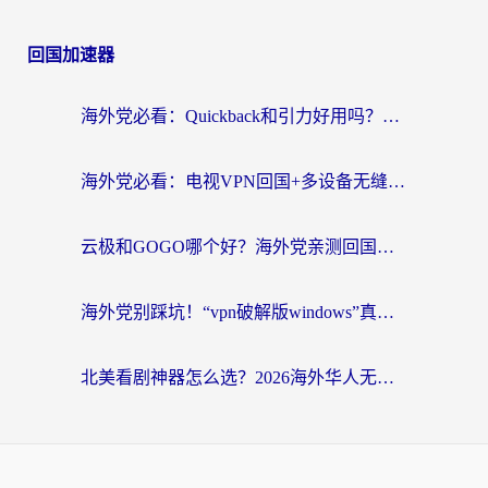
回国加速器
海外党必看：Quickback和引力好用吗？3分钟搞懂回国加速器怎么选
海外党必看：电视VPN回国+多设备无缝访问国内资源的实用指南
云极和GOGO哪个好？海外党亲测回国加速器选择指南（附iOS免费&Windows VPN实用技巧）
海外党别踩坑！“vpn破解版windows”真的能用？教你选对回国加速器无缝刷国内资源
北美看剧神器怎么选？2026海外华人无缝访问国内资源全攻略