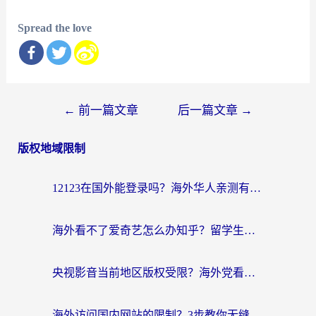
Spread the love
文
←
前一篇文章
后一篇文章
→
章
版权地域限制
导
航
12123在国外能登录吗？海外华人亲测有效的回国加速器选择指南
海外看不了爱奇艺怎么办知乎？留学生亲测有效的回国加速方案
央视影音当前地区版权受限？海外党看国内剧、追电视台的终极解决方案
海外访问国内网站的限制？3步教你无缝解锁国内资源（附实测最优工具）