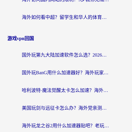
海外如何看中超？留学生和华人的体育赛事观看终极指南（附欧洲杯奥运会观看技巧）
游戏vpn回国
国外玩第九大陆加速软件怎么选？2026终极指南帮你告别延迟卡顿
国外玩BanG用什么加速器好？海外玩家亲测的国服游戏加速终极方案
哈利波特·魔法觉醒太卡怎么加速？海外党亲测有效的国服游戏加速指南
美国玩剑与远征卡怎么办？海外党亲测有效的国服游戏加速指南
海外玩龙之谷2用什么加速器贴吧？老玩家实测推荐，附新加坡猎魂觉醒国外剑与远征加速攻略