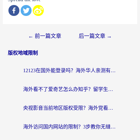
文
←
前一篇文章
后一篇文章
→
章
版权地域限制
导
航
12123在国外能登录吗？海外华人亲测有效的回国加速器选择指南
海外看不了爱奇艺怎么办知乎？留学生亲测有效的回国加速方案
央视影音当前地区版权受限？海外党看国内剧、追电视台的终极解决方案
海外访问国内网站的限制？3步教你无缝解锁国内资源（附实测最优工具）