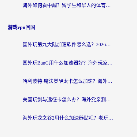
海外如何看中超？留学生和华人的体育赛事观看终极指南（附欧洲杯奥运会观看技巧）
游戏vpn回国
国外玩第九大陆加速软件怎么选？2026终极指南帮你告别延迟卡顿
国外玩BanG用什么加速器好？海外玩家亲测的国服游戏加速终极方案
哈利波特·魔法觉醒太卡怎么加速？海外党亲测有效的国服游戏加速指南
美国玩剑与远征卡怎么办？海外党亲测有效的国服游戏加速指南
海外玩龙之谷2用什么加速器贴吧？老玩家实测推荐，附新加坡猎魂觉醒国外剑与远征加速攻略