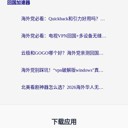
回国加速器
海外党必看：Quickback和引力好用吗？3分钟搞懂回国加速器怎么选
海外党必看：电视VPN回国+多设备无缝访问国内资源的实用指南
云极和GOGO哪个好？海外党亲测回国加速器选择指南（附iOS免费&Windows VPN实用技巧）
海外党别踩坑！“vpn破解版windows”真的能用？教你选对回国加速器无缝刷国内资源
北美看剧神器怎么选？2026海外华人无缝访问国内资源全攻略
下载应用