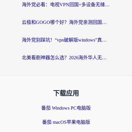
海外党必看：电视VPN回国+多设备无缝访问国内资源的实用指南
云极和GOGO哪个好？海外党亲测回国加速器选择指南（附iOS免费&Windows VPN实用技巧）
海外党别踩坑！“vpn破解版windows”真的能用？教你选对回国加速器无缝刷国内资源
北美看剧神器怎么选？2026海外华人无缝访问国内资源全攻略
下载应用
番茄 Windows PC电脑版
番茄 macOS苹果电脑版