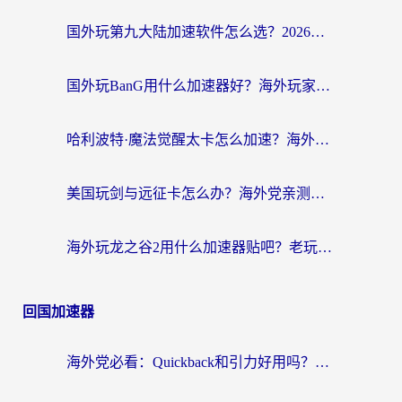
国外玩第九大陆加速软件怎么选？2026终极指南帮你告别延迟卡顿
国外玩BanG用什么加速器好？海外玩家亲测的国服游戏加速终极方案
哈利波特·魔法觉醒太卡怎么加速？海外党亲测有效的国服游戏加速指南
美国玩剑与远征卡怎么办？海外党亲测有效的国服游戏加速指南
海外玩龙之谷2用什么加速器贴吧？老玩家实测推荐，附新加坡猎魂觉醒国外剑与远征加速攻略
回国加速器
海外党必看：Quickback和引力好用吗？3分钟搞懂回国加速器怎么选