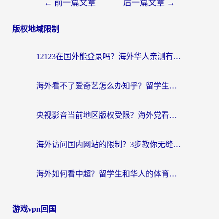
文
←
前一篇文章
后一篇文章
→
章
版权地域限制
导
航
12123在国外能登录吗？海外华人亲测有效的回国加速器选择指南
海外看不了爱奇艺怎么办知乎？留学生亲测有效的回国加速方案
央视影音当前地区版权受限？海外党看国内剧、追电视台的终极解决方案
海外访问国内网站的限制？3步教你无缝解锁国内资源（附实测最优工具）
海外如何看中超？留学生和华人的体育赛事观看终极指南（附欧洲杯奥运会观看技巧）
游戏vpn回国