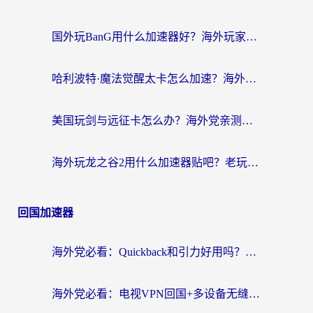
国外玩BanG用什么加速器好？海外玩家亲测的国服游戏加速终极方案
哈利波特·魔法觉醒太卡怎么加速？海外党亲测有效的国服游戏加速指南
美国玩剑与远征卡怎么办？海外党亲测有效的国服游戏加速指南
海外玩龙之谷2用什么加速器贴吧？老玩家实测推荐，附新加坡猎魂觉醒国外剑与远征加速攻略
回国加速器
海外党必看：Quickback和引力好用吗？3分钟搞懂回国加速器怎么选
海外党必看：电视VPN回国+多设备无缝访问国内资源的实用指南