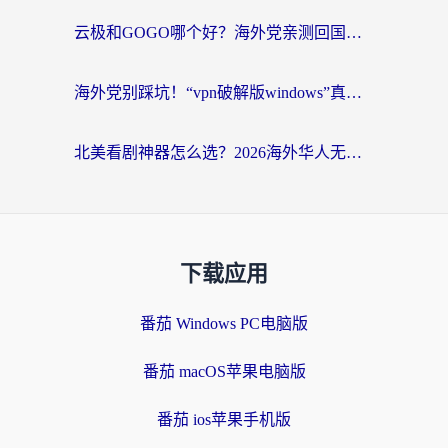
云极和GOGO哪个好？海外党亲测回国加速器选择指南（附iOS免费&Windows VPN实用技巧）
海外党别踩坑！“vpn破解版windows”真的能用？教你选对回国加速器无缝刷国内资源
北美看剧神器怎么选？2026海外华人无缝访问国内资源全攻略
下载应用
番茄 Windows PC电脑版
番茄 macOS苹果电脑版
番茄 ios苹果手机版