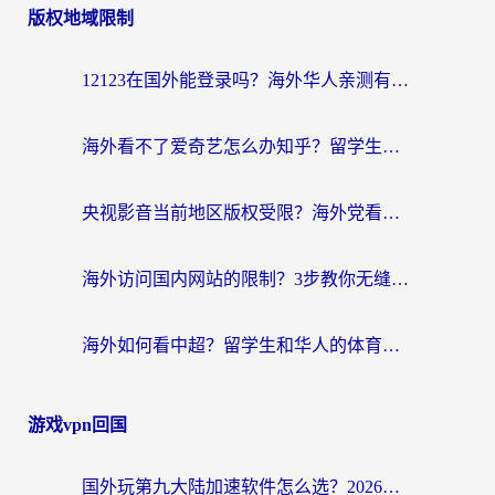
版权地域限制
导
航
12123在国外能登录吗？海外华人亲测有效的回国加速器选择指南
海外看不了爱奇艺怎么办知乎？留学生亲测有效的回国加速方案
央视影音当前地区版权受限？海外党看国内剧、追电视台的终极解决方案
海外访问国内网站的限制？3步教你无缝解锁国内资源（附实测最优工具）
海外如何看中超？留学生和华人的体育赛事观看终极指南（附欧洲杯奥运会观看技巧）
游戏vpn回国
国外玩第九大陆加速软件怎么选？2026终极指南帮你告别延迟卡顿