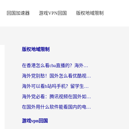
回国加速器
游戏VPN回国
版权地域限制
版权地域限制
在香港怎么看cba直播的？海外党体育观赛终极指南：告别版权限制，畅享中文解说
海外党别愁！国外怎么看优酷视频？一招解决追剧、看直播难题
海外可以看b站吗手机？留学生亲测有效的回国加速指南
海外党必看：腾讯视频在国外如何解除地域限制？附优酷咪咕使用指南
在国外用什么软件能看国内的电视剧啊？留学生亲测有效的回国加速方案
游戏vpn回国