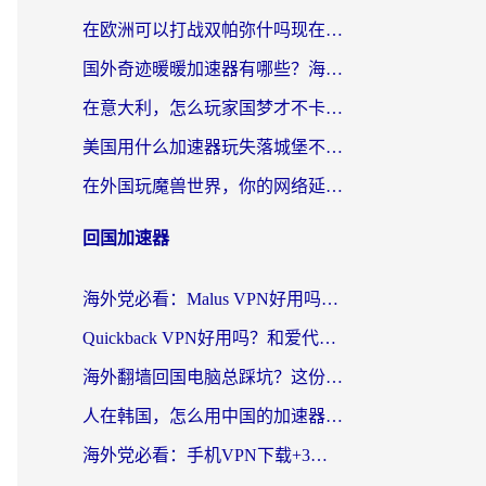
在欧洲可以打战双帕弥什吗现在？跨越延迟墙的实战指南
国外奇迹暖暖加速器有哪些？海外党国服游戏畅玩终极指南（附亲测推荐）
在意大利，怎么玩家国梦才不卡？这份终极加速指南请收好
美国用什么加速器玩失落城堡不卡？海外党亲测有效的国服游戏加速指南
在外国玩魔兽世界，你的网络延迟是最大的敌人
回国加速器
海外党必看：Malus VPN好用吗？和迅猛兔VPN对比哪个回国效果更好？附真实体验与避坑指南
Quickback VPN好用吗？和爱代理VPN对比哪个回国效果更好？
海外翻墙回国电脑总踩坑？这份实测指南帮你选对加速器（附ChickCNinitapMalus对比）
人在韩国，怎么用中国的加速器刷剧打游戏？这份真实体验指南给你答案
海外党必看：手机VPN下载+3步选对回国加速器，无缝刷国内资源不再愁