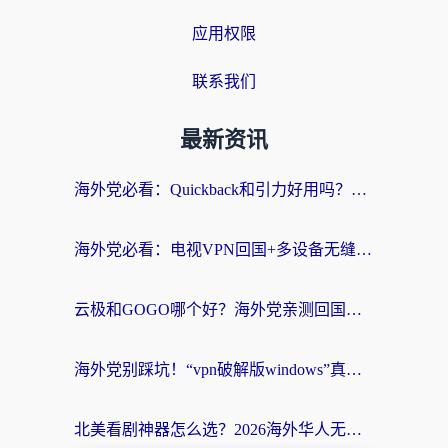
应用权限
联系我们
最新资讯
海外党必看：Quickback和引力好用吗？3分钟搞懂回国加速器怎么选
海外党必看：电视VPN回国+多设备无缝访问国内资源的实用指南
云极和GOGO哪个好？海外党亲测回国加速器选择指南（附iOS免费&Windows VPN实用技巧）
海外党别踩坑！“vpn破解版windows”真的能用？教你选对回国加速器无缝刷国内资源
北美看剧神器怎么选？2026海外华人无缝访问国内资源全攻略