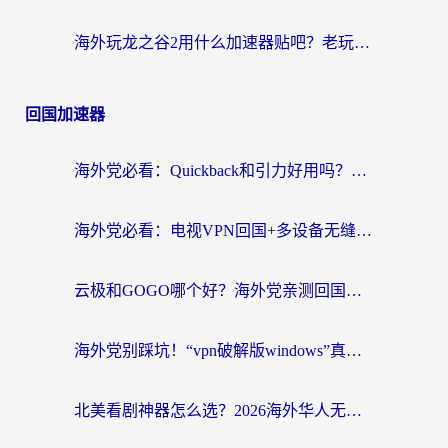
海外玩龙之谷2用什么加速器贴吧？老玩家实测推荐，附新加坡猎魂觉醒国外剑与远征加速攻略
回国加速器
海外党必看：Quickback和引力好用吗？3分钟搞懂回国加速器怎么选
海外党必看：电视VPN回国+多设备无缝访问国内资源的实用指南
云极和GOGO哪个好？海外党亲测回国加速器选择指南（附iOS免费&Windows VPN实用技巧）
海外党别踩坑！“vpn破解版windows”真的能用？教你选对回国加速器无缝刷国内资源
北美看剧神器怎么选？2026海外华人无缝访问国内资源全攻略