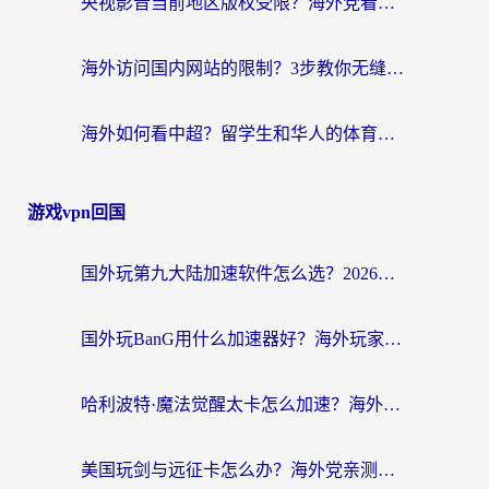
央视影音当前地区版权受限？海外党看国内剧、追电视台的终极解决方案
海外访问国内网站的限制？3步教你无缝解锁国内资源（附实测最优工具）
海外如何看中超？留学生和华人的体育赛事观看终极指南（附欧洲杯奥运会观看技巧）
游戏vpn回国
国外玩第九大陆加速软件怎么选？2026终极指南帮你告别延迟卡顿
国外玩BanG用什么加速器好？海外玩家亲测的国服游戏加速终极方案
哈利波特·魔法觉醒太卡怎么加速？海外党亲测有效的国服游戏加速指南
美国玩剑与远征卡怎么办？海外党亲测有效的国服游戏加速指南