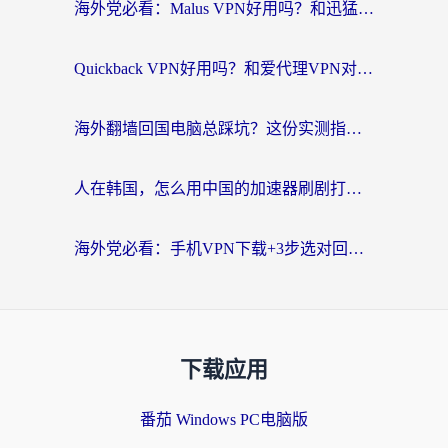
海外党必看：Malus VPN好用吗？和迅猛兔VPN对比哪个回国效果更好？附真实体验与避坑指南
Quickback VPN好用吗？和爱代理VPN对比哪个回国效果更好？
海外翻墙回国电脑总踩坑？这份实测指南帮你选对加速器（附ChickCNinitapMalus对比）
人在韩国，怎么用中国的加速器刷剧打游戏？这份真实体验指南给你答案
海外党必看：手机VPN下载+3步选对回国加速器，无缝刷国内资源不再愁
下载应用
番茄 Windows PC电脑版