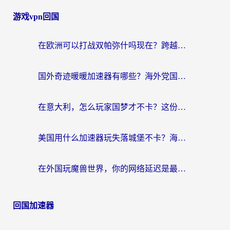
游戏vpn回国
在欧洲可以打战双帕弥什吗现在？跨越延迟墙的实战指南
国外奇迹暖暖加速器有哪些？海外党国服游戏畅玩终极指南（附亲测推荐）
在意大利，怎么玩家国梦才不卡？这份终极加速指南请收好
美国用什么加速器玩失落城堡不卡？海外党亲测有效的国服游戏加速指南
在外国玩魔兽世界，你的网络延迟是最大的敌人
回国加速器