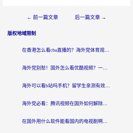
文
←
前一篇文章
后一篇文章
→
章
版权地域限制
导
航
在香港怎么看cba直播的？海外党体育观赛终极指南：告别版权限制，畅享中文解说
海外党别愁！国外怎么看优酷视频？一招解决追剧、看直播难题
海外可以看b站吗手机？留学生亲测有效的回国加速指南
海外党必看：腾讯视频在国外如何解除地域限制？附优酷咪咕使用指南
在国外用什么软件能看国内的电视剧啊？留学生亲测有效的回国加速方案