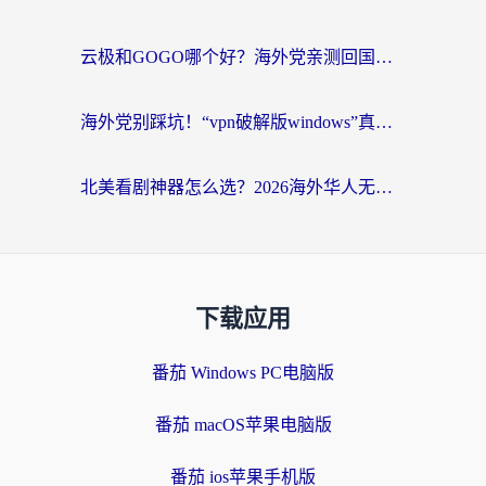
云极和GOGO哪个好？海外党亲测回国加速器选择指南（附iOS免费&Windows VPN实用技巧）
海外党别踩坑！“vpn破解版windows”真的能用？教你选对回国加速器无缝刷国内资源
北美看剧神器怎么选？2026海外华人无缝访问国内资源全攻略
下载应用
番茄 Windows PC电脑版
番茄 macOS苹果电脑版
番茄 ios苹果手机版