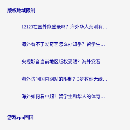
章
版权地域限制
导
航
12123在国外能登录吗？海外华人亲测有效的回国加速器选择指南
海外看不了爱奇艺怎么办知乎？留学生亲测有效的回国加速方案
央视影音当前地区版权受限？海外党看国内剧、追电视台的终极解决方案
海外访问国内网站的限制？3步教你无缝解锁国内资源（附实测最优工具）
海外如何看中超？留学生和华人的体育赛事观看终极指南（附欧洲杯奥运会观看技巧）
游戏vpn回国