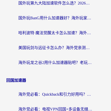
国外玩第九大陆加速软件怎么选？2026终极指南帮你告别延迟卡顿
国外玩BanG用什么加速器好？海外玩家亲测的国服游戏加速终极方案
哈利波特·魔法觉醒太卡怎么加速？海外党亲测有效的国服游戏加速指南
美国玩剑与远征卡怎么办？海外党亲测有效的国服游戏加速指南
海外玩龙之谷2用什么加速器贴吧？老玩家实测推荐，附新加坡猎魂觉醒国外剑与远征加速攻略
回国加速器
海外党必看：Quickback和引力好用吗？3分钟搞懂回国加速器怎么选
海外党必看：电视VPN回国+多设备无缝访问国内资源的实用指南