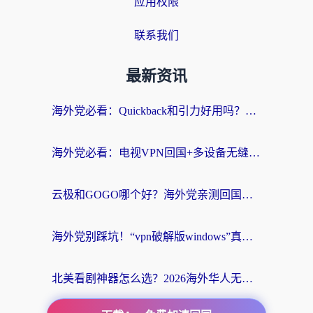
应用权限
联系我们
最新资讯
海外党必看：Quickback和引力好用吗？3分钟搞懂回国加速器怎么选
海外党必看：电视VPN回国+多设备无缝访问国内资源的实用指南
云极和GOGO哪个好？海外党亲测回国加速器选择指南（附iOS免费&Windows VPN实用技巧）
海外党别踩坑！“vpn破解版windows”真的能用？教你选对回国加速器无缝刷国内资源
北美看剧神器怎么选？2026海外华人无缝访问国内资源全攻略