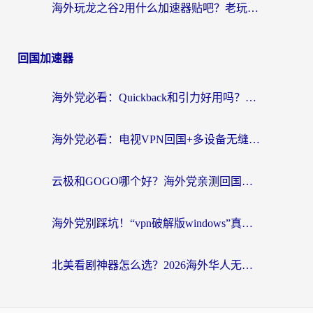
海外玩龙之谷2用什么加速器贴吧？老玩家实测推荐，附新加坡猎魂觉醒国外剑与远征加速攻略
回国加速器
海外党必看：Quickback和引力好用吗？3分钟搞懂回国加速器怎么选
海外党必看：电视VPN回国+多设备无缝访问国内资源的实用指南
云极和GOGO哪个好？海外党亲测回国加速器选择指南（附iOS免费&Windows VPN实用技巧）
海外党别踩坑！“vpn破解版windows”真的能用？教你选对回国加速器无缝刷国内资源
北美看剧神器怎么选？2026海外华人无缝访问国内资源全攻略