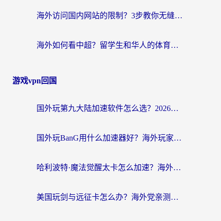
海外访问国内网站的限制？3步教你无缝解锁国内资源（附实测最优工具）
海外如何看中超？留学生和华人的体育赛事观看终极指南（附欧洲杯奥运会观看技巧）
游戏vpn回国
国外玩第九大陆加速软件怎么选？2026终极指南帮你告别延迟卡顿
国外玩BanG用什么加速器好？海外玩家亲测的国服游戏加速终极方案
哈利波特·魔法觉醒太卡怎么加速？海外党亲测有效的国服游戏加速指南
美国玩剑与远征卡怎么办？海外党亲测有效的国服游戏加速指南