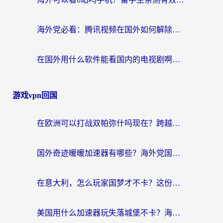
海外党必看：腾讯视频在国外如何解除地域限制？附优酷咪咕使用指南
在国外用什么软件能看国内的电视剧啊？留学生亲测有效的回国加速方案
游戏vpn回国
在欧洲可以打战双帕弥什吗现在？跨越延迟墙的实战指南
国外奇迹暖暖加速器有哪些？海外党国服游戏畅玩终极指南（附亲测推荐）
在意大利，怎么玩家国梦才不卡？这份终极加速指南请收好
美国用什么加速器玩失落城堡不卡？海外党亲测有效的国服游戏加速指南