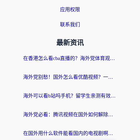
应用权限
联系我们
最新资讯
在香港怎么看cba直播的？海外党体育观赛终极指南：告别版权限制，畅享中文解说
海外党别愁！国外怎么看优酷视频？一招解决追剧、看直播难题
海外可以看b站吗手机？留学生亲测有效的回国加速指南
海外党必看：腾讯视频在国外如何解除地域限制？附优酷咪咕使用指南
在国外用什么软件能看国内的电视剧啊？留学生亲测有效的回国加速方案