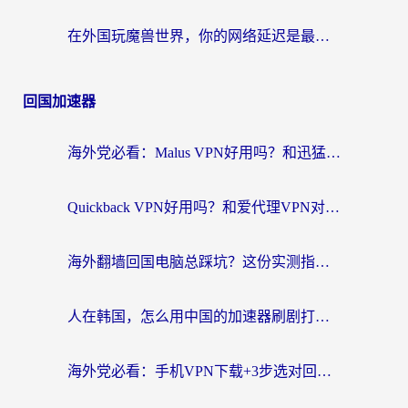
在外国玩魔兽世界，你的网络延迟是最大的敌人
回国加速器
海外党必看：Malus VPN好用吗？和迅猛兔VPN对比哪个回国效果更好？附真实体验与避坑指南
Quickback VPN好用吗？和爱代理VPN对比哪个回国效果更好？
海外翻墙回国电脑总踩坑？这份实测指南帮你选对加速器（附ChickCNinitapMalus对比）
人在韩国，怎么用中国的加速器刷剧打游戏？这份真实体验指南给你答案
海外党必看：手机VPN下载+3步选对回国加速器，无缝刷国内资源不再愁