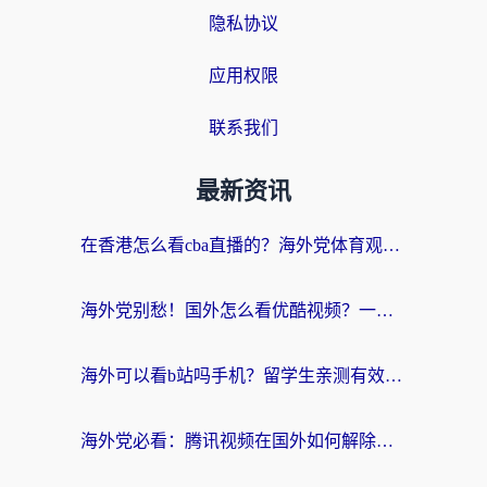
隐私协议
应用权限
联系我们
最新资讯
在香港怎么看cba直播的？海外党体育观赛终极指南：告别版权限制，畅享中文解说
海外党别愁！国外怎么看优酷视频？一招解决追剧、看直播难题
海外可以看b站吗手机？留学生亲测有效的回国加速指南
海外党必看：腾讯视频在国外如何解除地域限制？附优酷咪咕使用指南