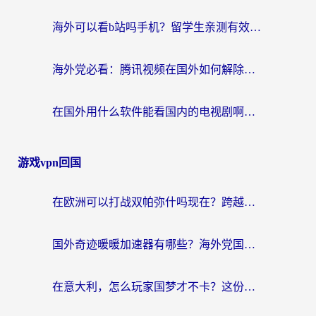
海外可以看b站吗手机？留学生亲测有效的回国加速指南
海外党必看：腾讯视频在国外如何解除地域限制？附优酷咪咕使用指南
在国外用什么软件能看国内的电视剧啊？留学生亲测有效的回国加速方案
游戏vpn回国
在欧洲可以打战双帕弥什吗现在？跨越延迟墙的实战指南
国外奇迹暖暖加速器有哪些？海外党国服游戏畅玩终极指南（附亲测推荐）
在意大利，怎么玩家国梦才不卡？这份终极加速指南请收好