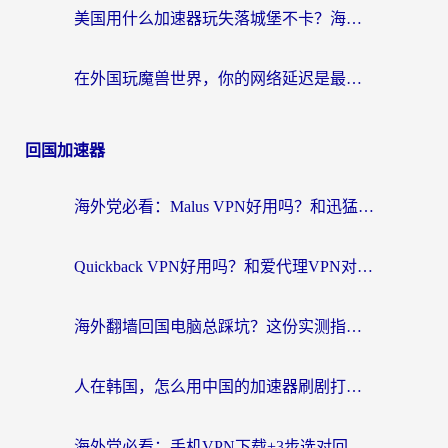
美国用什么加速器玩失落城堡不卡？海外党亲测有效的国服游戏加速指南
在外国玩魔兽世界，你的网络延迟是最大的敌人
回国加速器
海外党必看：Malus VPN好用吗？和迅猛兔VPN对比哪个回国效果更好？附真实体验与避坑指南
Quickback VPN好用吗？和爱代理VPN对比哪个回国效果更好？
海外翻墙回国电脑总踩坑？这份实测指南帮你选对加速器（附ChickCNinitapMalus对比）
人在韩国，怎么用中国的加速器刷剧打游戏？这份真实体验指南给你答案
海外党必看：手机VPN下载+3步选对回国加速器，无缝刷国内资源不再愁