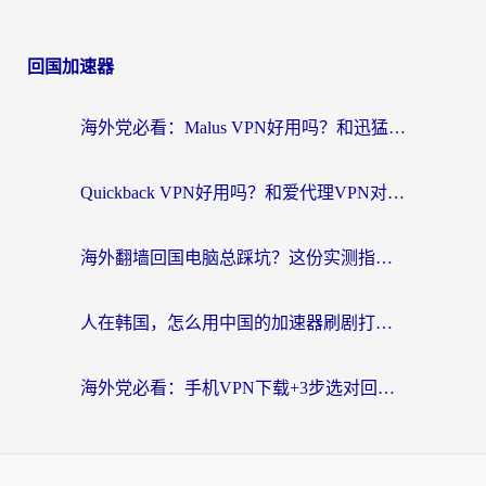
回国加速器
海外党必看：Malus VPN好用吗？和迅猛兔VPN对比哪个回国效果更好？附真实体验与避坑指南
Quickback VPN好用吗？和爱代理VPN对比哪个回国效果更好？
海外翻墙回国电脑总踩坑？这份实测指南帮你选对加速器（附ChickCNinitapMalus对比）
人在韩国，怎么用中国的加速器刷剧打游戏？这份真实体验指南给你答案
海外党必看：手机VPN下载+3步选对回国加速器，无缝刷国内资源不再愁