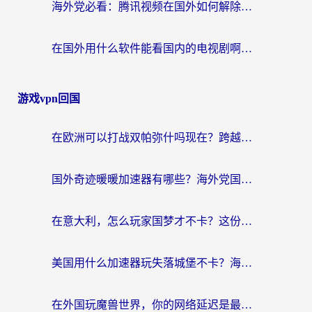
海外党必看：腾讯视频在国外如何解除地域限制？附优酷咪咕使用指南
在国外用什么软件能看国内的电视剧啊？留学生亲测有效的回国加速方案
游戏vpn回国
在欧洲可以打战双帕弥什吗现在？跨越延迟墙的实战指南
国外奇迹暖暖加速器有哪些？海外党国服游戏畅玩终极指南（附亲测推荐）
在意大利，怎么玩家国梦才不卡？这份终极加速指南请收好
美国用什么加速器玩失落城堡不卡？海外党亲测有效的国服游戏加速指南
在外国玩魔兽世界，你的网络延迟是最大的敌人