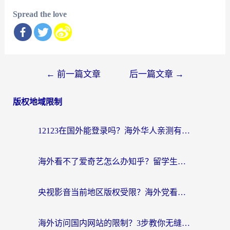
Spread the love
文
←
前一篇文章
后一篇文章
→
章
版权地域限制
导
航
12123在国外能登录吗？海外华人亲测有效的回国加速器选择指南
海外看不了爱奇艺怎么办知乎？留学生亲测有效的回国加速方案
央视影音当前地区版权受限？海外党看国内剧、追电视台的终极解决方案
海外访问国内网站的限制？3步教你无缝解锁国内资源（附实测最优工具）