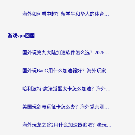
海外如何看中超？留学生和华人的体育赛事观看终极指南（附欧洲杯奥运会观看技巧）
游戏vpn回国
国外玩第九大陆加速软件怎么选？2026终极指南帮你告别延迟卡顿
国外玩BanG用什么加速器好？海外玩家亲测的国服游戏加速终极方案
哈利波特·魔法觉醒太卡怎么加速？海外党亲测有效的国服游戏加速指南
美国玩剑与远征卡怎么办？海外党亲测有效的国服游戏加速指南
海外玩龙之谷2用什么加速器贴吧？老玩家实测推荐，附新加坡猎魂觉醒国外剑与远征加速攻略