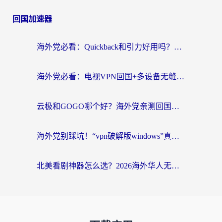
回国加速器
海外党必看：Quickback和引力好用吗？3分钟搞懂回国加速器怎么选
海外党必看：电视VPN回国+多设备无缝访问国内资源的实用指南
云极和GOGO哪个好？海外党亲测回国加速器选择指南（附iOS免费&Windows VPN实用技巧）
海外党别踩坑！“vpn破解版windows”真的能用？教你选对回国加速器无缝刷国内资源
北美看剧神器怎么选？2026海外华人无缝访问国内资源全攻略