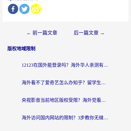
文
←
前一篇文章
后一篇文章
→
章
版权地域限制
导
航
12123在国外能登录吗？海外华人亲测有效的回国加速器选择指南
海外看不了爱奇艺怎么办知乎？留学生亲测有效的回国加速方案
央视影音当前地区版权受限？海外党看国内剧、追电视台的终极解决方案
海外访问国内网站的限制？3步教你无缝解锁国内资源（附实测最优工具）