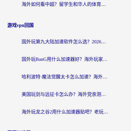
海外如何看中超？留学生和华人的体育赛事观看终极指南（附欧洲杯奥运会观看技巧）
游戏vpn回国
国外玩第九大陆加速软件怎么选？2026终极指南帮你告别延迟卡顿
国外玩BanG用什么加速器好？海外玩家亲测的国服游戏加速终极方案
哈利波特·魔法觉醒太卡怎么加速？海外党亲测有效的国服游戏加速指南
美国玩剑与远征卡怎么办？海外党亲测有效的国服游戏加速指南
海外玩龙之谷2用什么加速器贴吧？老玩家实测推荐，附新加坡猎魂觉醒国外剑与远征加速攻略