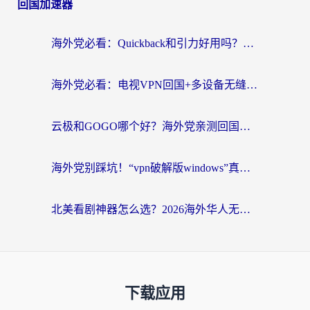
回国加速器
海外党必看：Quickback和引力好用吗？3分钟搞懂回国加速器怎么选
海外党必看：电视VPN回国+多设备无缝访问国内资源的实用指南
云极和GOGO哪个好？海外党亲测回国加速器选择指南（附iOS免费&Windows VPN实用技巧）
海外党别踩坑！“vpn破解版windows”真的能用？教你选对回国加速器无缝刷国内资源
北美看剧神器怎么选？2026海外华人无缝访问国内资源全攻略
下载应用