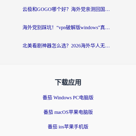
云极和GOGO哪个好？海外党亲测回国加速器选择指南（附iOS免费&Windows VPN实用技巧）
海外党别踩坑！“vpn破解版windows”真的能用？教你选对回国加速器无缝刷国内资源
北美看剧神器怎么选？2026海外华人无缝访问国内资源全攻略
下载应用
番茄 Windows PC电脑版
番茄 macOS苹果电脑版
番茄 ios苹果手机版