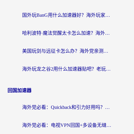
国外玩BanG用什么加速器好？海外玩家亲测的国服游戏加速终极方案
哈利波特·魔法觉醒太卡怎么加速？海外党亲测有效的国服游戏加速指南
美国玩剑与远征卡怎么办？海外党亲测有效的国服游戏加速指南
海外玩龙之谷2用什么加速器贴吧？老玩家实测推荐，附新加坡猎魂觉醒国外剑与远征加速攻略
回国加速器
海外党必看：Quickback和引力好用吗？3分钟搞懂回国加速器怎么选
海外党必看：电视VPN回国+多设备无缝访问国内资源的实用指南