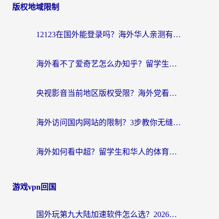
版权地域限制
导
航
12123在国外能登录吗？海外华人亲测有效的回国加速器选择指南
海外看不了爱奇艺怎么办知乎？留学生亲测有效的回国加速方案
央视影音当前地区版权受限？海外党看国内剧、追电视台的终极解决方案
海外访问国内网站的限制？3步教你无缝解锁国内资源（附实测最优工具）
海外如何看中超？留学生和华人的体育赛事观看终极指南（附欧洲杯奥运会观看技巧）
游戏vpn回国
国外玩第九大陆加速软件怎么选？2026终极指南帮你告别延迟卡顿