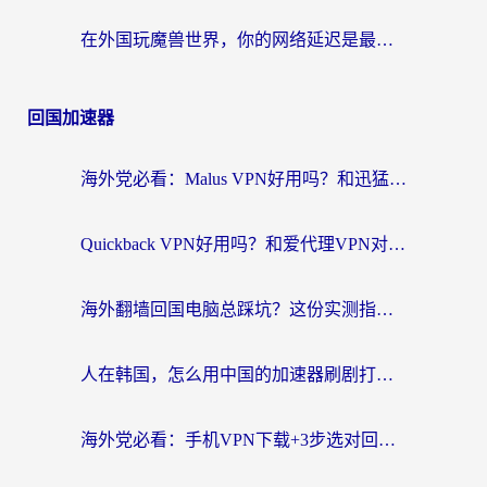
在外国玩魔兽世界，你的网络延迟是最大的敌人
回国加速器
海外党必看：Malus VPN好用吗？和迅猛兔VPN对比哪个回国效果更好？附真实体验与避坑指南
Quickback VPN好用吗？和爱代理VPN对比哪个回国效果更好？
海外翻墙回国电脑总踩坑？这份实测指南帮你选对加速器（附ChickCNinitapMalus对比）
人在韩国，怎么用中国的加速器刷剧打游戏？这份真实体验指南给你答案
海外党必看：手机VPN下载+3步选对回国加速器，无缝刷国内资源不再愁