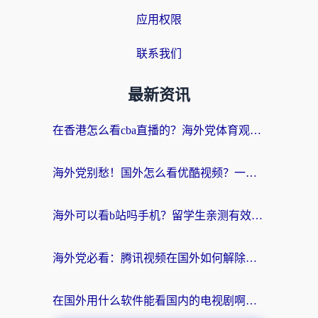
应用权限
联系我们
最新资讯
在香港怎么看cba直播的？海外党体育观赛终极指南：告别版权限制，畅享中文解说
海外党别愁！国外怎么看优酷视频？一招解决追剧、看直播难题
海外可以看b站吗手机？留学生亲测有效的回国加速指南
海外党必看：腾讯视频在国外如何解除地域限制？附优酷咪咕使用指南
在国外用什么软件能看国内的电视剧啊？留学生亲测有效的回国加速方案