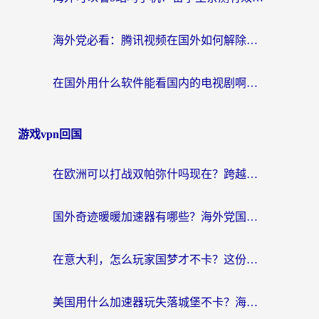
海外党必看：腾讯视频在国外如何解除地域限制？附优酷咪咕使用指南
在国外用什么软件能看国内的电视剧啊？留学生亲测有效的回国加速方案
游戏vpn回国
在欧洲可以打战双帕弥什吗现在？跨越延迟墙的实战指南
国外奇迹暖暖加速器有哪些？海外党国服游戏畅玩终极指南（附亲测推荐）
在意大利，怎么玩家国梦才不卡？这份终极加速指南请收好
美国用什么加速器玩失落城堡不卡？海外党亲测有效的国服游戏加速指南