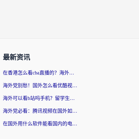
最新资讯
在香港怎么看cba直播的？海外党体育观赛终极指南：告别版权限制，畅享中文解说
海外党别愁！国外怎么看优酷视频？一招解决追剧、看直播难题
海外可以看b站吗手机？留学生亲测有效的回国加速指南
海外党必看：腾讯视频在国外如何解除地域限制？附优酷咪咕使用指南
在国外用什么软件能看国内的电视剧啊？留学生亲测有效的回国加速方案