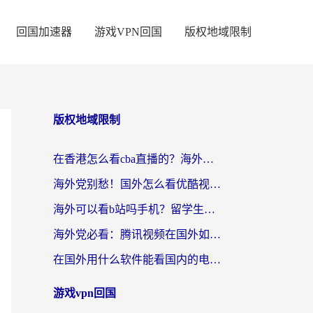
回国加速器
游戏VPN回国
版权地域限制
版权地域限制
在香港怎么看cba直播的？海外党体育观赛终极指南：告别版权限制，畅享中文解说
海外党别愁！国外怎么看优酷视频？一招解决追剧、看直播难题
海外可以看b站吗手机？留学生亲测有效的回国加速指南
海外党必看：腾讯视频在国外如何解除地域限制？附优酷咪咕使用指南
在国外用什么软件能看国内的电视剧啊？留学生亲测有效的回国加速方案
游戏vpn回国