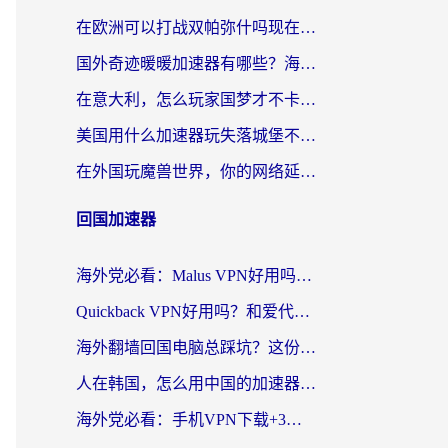
在欧洲可以打战双帕弥什吗现在？跨越延迟墙的实战指南
国外奇迹暖暖加速器有哪些？海外党国服游戏畅玩终极指南（附亲测推荐）
在意大利，怎么玩家国梦才不卡？这份终极加速指南请收好
美国用什么加速器玩失落城堡不卡？海外党亲测有效的国服游戏加速指南
在外国玩魔兽世界，你的网络延迟是最大的敌人
回国加速器
海外党必看：Malus VPN好用吗？和迅猛兔VPN对比哪个回国效果更好？附真实体验与避坑指南
Quickback VPN好用吗？和爱代理VPN对比哪个回国效果更好？
海外翻墙回国电脑总踩坑？这份实测指南帮你选对加速器（附ChickCNinitapMalus对比）
人在韩国，怎么用中国的加速器刷剧打游戏？这份真实体验指南给你答案
海外党必看：手机VPN下载+3步选对回国加速器，无缝刷国内资源不再愁