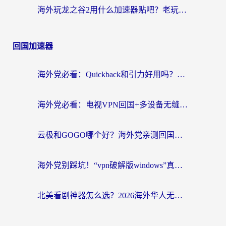
海外玩龙之谷2用什么加速器贴吧？老玩家实测推荐，附新加坡猎魂觉醒国外剑与远征加速攻略
回国加速器
海外党必看：Quickback和引力好用吗？3分钟搞懂回国加速器怎么选
海外党必看：电视VPN回国+多设备无缝访问国内资源的实用指南
云极和GOGO哪个好？海外党亲测回国加速器选择指南（附iOS免费&Windows VPN实用技巧）
海外党别踩坑！“vpn破解版windows”真的能用？教你选对回国加速器无缝刷国内资源
北美看剧神器怎么选？2026海外华人无缝访问国内资源全攻略