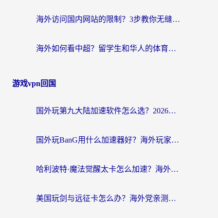
海外访问国内网站的限制？3步教你无缝解锁国内资源（附实测最优工具）
海外如何看中超？留学生和华人的体育赛事观看终极指南（附欧洲杯奥运会观看技巧）
游戏vpn回国
国外玩第九大陆加速软件怎么选？2026终极指南帮你告别延迟卡顿
国外玩BanG用什么加速器好？海外玩家亲测的国服游戏加速终极方案
哈利波特·魔法觉醒太卡怎么加速？海外党亲测有效的国服游戏加速指南
美国玩剑与远征卡怎么办？海外党亲测有效的国服游戏加速指南