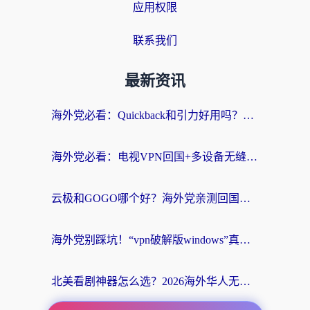
应用权限
联系我们
最新资讯
海外党必看：Quickback和引力好用吗？3分钟搞懂回国加速器怎么选
海外党必看：电视VPN回国+多设备无缝访问国内资源的实用指南
云极和GOGO哪个好？海外党亲测回国加速器选择指南（附iOS免费&Windows VPN实用技巧）
海外党别踩坑！“vpn破解版windows”真的能用？教你选对回国加速器无缝刷国内资源
北美看剧神器怎么选？2026海外华人无缝访问国内资源全攻略