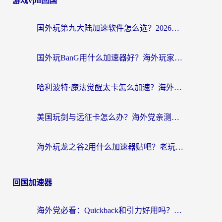
游戏vpn回国
国外玩第九大陆加速软件怎么选？2026终极指南帮你告别延迟卡顿
国外玩BanG用什么加速器好？海外玩家亲测的国服游戏加速终极方案
哈利波特·魔法觉醒太卡怎么加速？海外党亲测有效的国服游戏加速指南
美国玩剑与远征卡怎么办？海外党亲测有效的国服游戏加速指南
海外玩龙之谷2用什么加速器贴吧？老玩家实测推荐，附新加坡猎魂觉醒国外剑与远征加速攻略
回国加速器
海外党必看：Quickback和引力好用吗？3分钟搞懂回国加速器怎么选