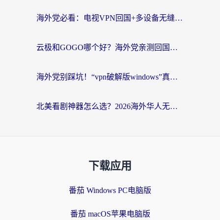
海外党必看：电视VPN回国+多设备无缝访问国内资源的实用指南
云极和GOGO哪个好？海外党亲测回国加速器选择指南（附iOS免费&Windows VPN实用技巧）
海外党别踩坑！“vpn破解版windows”真的能用？教你选对回国加速器无缝刷国内资源
北美看剧神器怎么选？2026海外华人无缝访问国内资源全攻略
下载应用
番茄 Windows PC电脑版
番茄 macOS苹果电脑版