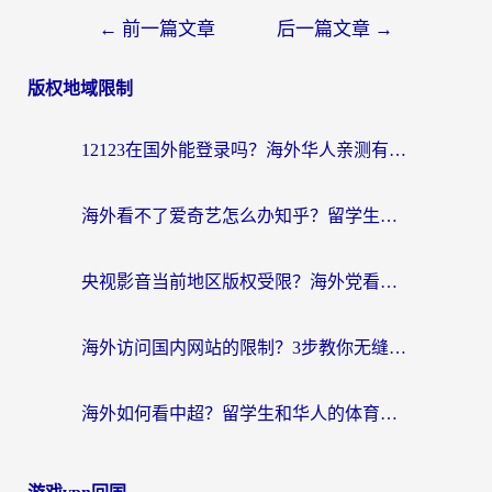
文
←
前一篇文章
后一篇文章
→
章
版权地域限制
导
航
12123在国外能登录吗？海外华人亲测有效的回国加速器选择指南
海外看不了爱奇艺怎么办知乎？留学生亲测有效的回国加速方案
央视影音当前地区版权受限？海外党看国内剧、追电视台的终极解决方案
海外访问国内网站的限制？3步教你无缝解锁国内资源（附实测最优工具）
海外如何看中超？留学生和华人的体育赛事观看终极指南（附欧洲杯奥运会观看技巧）