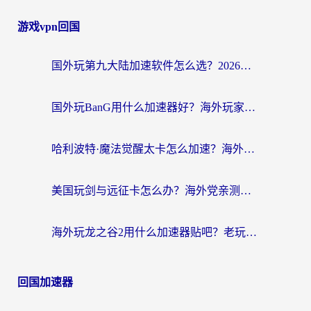
游戏vpn回国
国外玩第九大陆加速软件怎么选？2026终极指南帮你告别延迟卡顿
国外玩BanG用什么加速器好？海外玩家亲测的国服游戏加速终极方案
哈利波特·魔法觉醒太卡怎么加速？海外党亲测有效的国服游戏加速指南
美国玩剑与远征卡怎么办？海外党亲测有效的国服游戏加速指南
海外玩龙之谷2用什么加速器贴吧？老玩家实测推荐，附新加坡猎魂觉醒国外剑与远征加速攻略
回国加速器