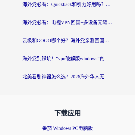
海外党必看：Quickback和引力好用吗？3分钟搞懂回国加速器怎么选
海外党必看：电视VPN回国+多设备无缝访问国内资源的实用指南
云极和GOGO哪个好？海外党亲测回国加速器选择指南（附iOS免费&Windows VPN实用技巧）
海外党别踩坑！“vpn破解版windows”真的能用？教你选对回国加速器无缝刷国内资源
北美看剧神器怎么选？2026海外华人无缝访问国内资源全攻略
下载应用
番茄 Windows PC电脑版