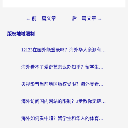
文
←
前一篇文章
后一篇文章
→
章
版权地域限制
导
航
12123在国外能登录吗？海外华人亲测有效的回国加速器选择指南
海外看不了爱奇艺怎么办知乎？留学生亲测有效的回国加速方案
央视影音当前地区版权受限？海外党看国内剧、追电视台的终极解决方案
海外访问国内网站的限制？3步教你无缝解锁国内资源（附实测最优工具）
海外如何看中超？留学生和华人的体育赛事观看终极指南（附欧洲杯奥运会观看技巧）