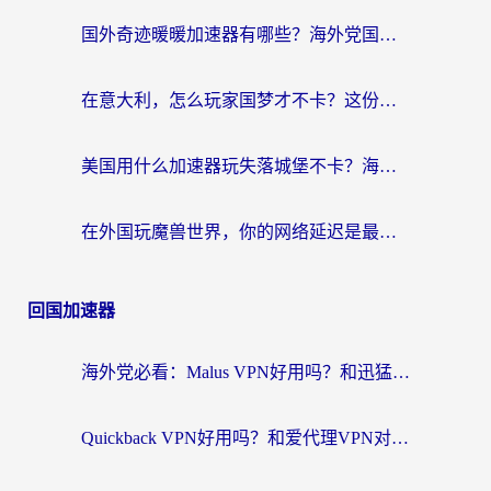
国外奇迹暖暖加速器有哪些？海外党国服游戏畅玩终极指南（附亲测推荐）
在意大利，怎么玩家国梦才不卡？这份终极加速指南请收好
美国用什么加速器玩失落城堡不卡？海外党亲测有效的国服游戏加速指南
在外国玩魔兽世界，你的网络延迟是最大的敌人
回国加速器
海外党必看：Malus VPN好用吗？和迅猛兔VPN对比哪个回国效果更好？附真实体验与避坑指南
Quickback VPN好用吗？和爱代理VPN对比哪个回国效果更好？