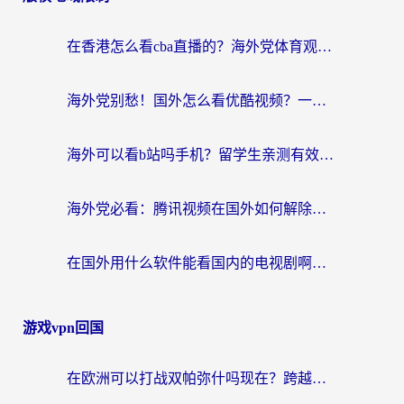
航
在香港怎么看cba直播的？海外党体育观赛终极指南：告别版权限制，畅享中文解说
海外党别愁！国外怎么看优酷视频？一招解决追剧、看直播难题
海外可以看b站吗手机？留学生亲测有效的回国加速指南
海外党必看：腾讯视频在国外如何解除地域限制？附优酷咪咕使用指南
在国外用什么软件能看国内的电视剧啊？留学生亲测有效的回国加速方案
游戏vpn回国
在欧洲可以打战双帕弥什吗现在？跨越延迟墙的实战指南