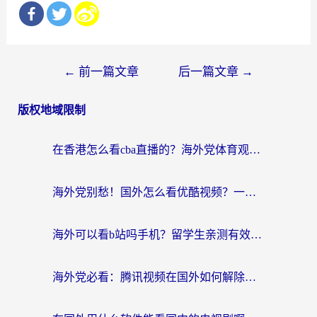
文
←
前一篇文章
后一篇文章
→
章
版权地域限制
导
航
在香港怎么看cba直播的？海外党体育观赛终极指南：告别版权限制，畅享中文解说
海外党别愁！国外怎么看优酷视频？一招解决追剧、看直播难题
海外可以看b站吗手机？留学生亲测有效的回国加速指南
海外党必看：腾讯视频在国外如何解除地域限制？附优酷咪咕使用指南