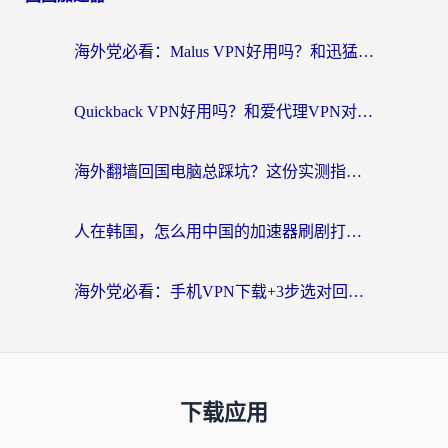
海外党必看：Malus VPN好用吗？和迅猛兔VPN对比哪个回国效果更好？附真实体验与避坑指南
Quickback VPN好用吗？和爱代理VPN对比哪个回国效果更好？
海外翻墙回国电脑总踩坑？这份实测指南帮你选对加速器（附ChickCNinitapMalus对比）
人在韩国，怎么用中国的加速器刷剧打游戏？这份真实体验指南给你答案
海外党必看：手机VPN下载+3步选对回国加速器，无缝刷国内资源不再愁
下载应用