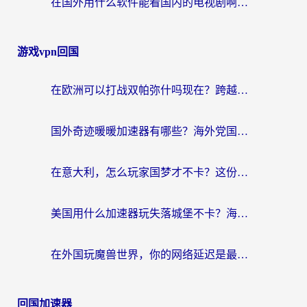
在国外用什么软件能看国内的电视剧啊？留学生亲测有效的回国加速方案
游戏vpn回国
在欧洲可以打战双帕弥什吗现在？跨越延迟墙的实战指南
国外奇迹暖暖加速器有哪些？海外党国服游戏畅玩终极指南（附亲测推荐）
在意大利，怎么玩家国梦才不卡？这份终极加速指南请收好
美国用什么加速器玩失落城堡不卡？海外党亲测有效的国服游戏加速指南
在外国玩魔兽世界，你的网络延迟是最大的敌人
回国加速器