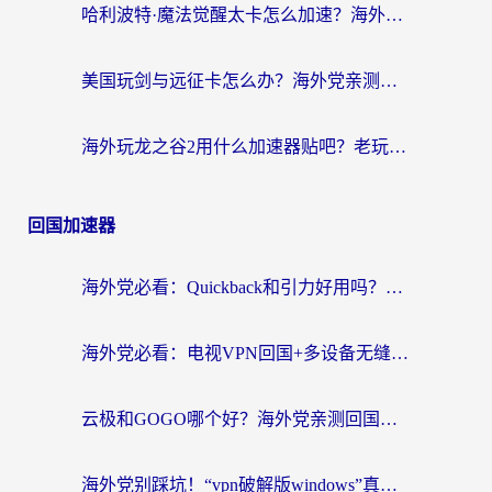
哈利波特·魔法觉醒太卡怎么加速？海外党亲测有效的国服游戏加速指南
美国玩剑与远征卡怎么办？海外党亲测有效的国服游戏加速指南
海外玩龙之谷2用什么加速器贴吧？老玩家实测推荐，附新加坡猎魂觉醒国外剑与远征加速攻略
回国加速器
海外党必看：Quickback和引力好用吗？3分钟搞懂回国加速器怎么选
海外党必看：电视VPN回国+多设备无缝访问国内资源的实用指南
云极和GOGO哪个好？海外党亲测回国加速器选择指南（附iOS免费&Windows VPN实用技巧）
海外党别踩坑！“vpn破解版windows”真的能用？教你选对回国加速器无缝刷国内资源