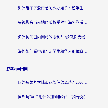
海外看不了爱奇艺怎么办知乎？留学生亲测有效的回国加速方案
央视影音当前地区版权受限？海外党看国内剧、追电视台的终极解决方案
海外访问国内网站的限制？3步教你无缝解锁国内资源（附实测最优工具）
海外如何看中超？留学生和华人的体育赛事观看终极指南（附欧洲杯奥运会观看技巧）
游戏vpn回国
国外玩第九大陆加速软件怎么选？2026终极指南帮你告别延迟卡顿
国外玩BanG用什么加速器好？海外玩家亲测的国服游戏加速终极方案