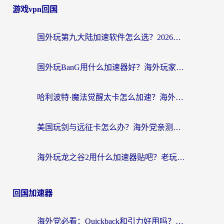
游戏vpn回国
国外玩第九大陆加速软件怎么选？2026终极指南帮你告别延迟卡顿
国外玩BanG用什么加速器好？海外玩家亲测的国服游戏加速终极方案
哈利波特·魔法觉醒太卡怎么加速？海外党亲测有效的国服游戏加速指南
美国玩剑与远征卡怎么办？海外党亲测有效的国服游戏加速指南
海外玩龙之谷2用什么加速器贴吧？老玩家实测推荐，附新加坡猎魂觉醒国外剑与远征加速攻略
回国加速器
海外党必看：Quickback和引力好用吗？3分钟搞懂回国加速器怎么选