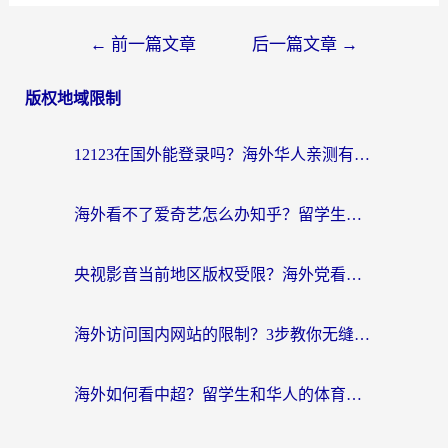
文
←
前一篇文章
后一篇文章
→
章
版权地域限制
导
航
12123在国外能登录吗？海外华人亲测有效的回国加速器选择指南
海外看不了爱奇艺怎么办知乎？留学生亲测有效的回国加速方案
央视影音当前地区版权受限？海外党看国内剧、追电视台的终极解决方案
海外访问国内网站的限制？3步教你无缝解锁国内资源（附实测最优工具）
海外如何看中超？留学生和华人的体育赛事观看终极指南（附欧洲杯奥运会观看技巧）