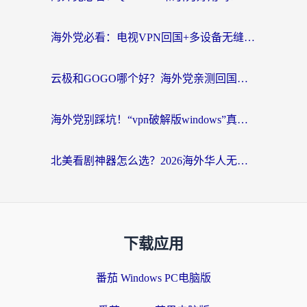
海外党必看：电视VPN回国+多设备无缝访问国内资源的实用指南
云极和GOGO哪个好？海外党亲测回国加速器选择指南（附iOS免费&Windows VPN实用技巧）
海外党别踩坑！“vpn破解版windows”真的能用？教你选对回国加速器无缝刷国内资源
北美看剧神器怎么选？2026海外华人无缝访问国内资源全攻略
下载应用
番茄 Windows PC电脑版