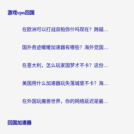
游戏vpn回国
在欧洲可以打战双帕弥什吗现在？跨越延迟墙的实战指南
国外奇迹暖暖加速器有哪些？海外党国服游戏畅玩终极指南（附亲测推荐）
在意大利，怎么玩家国梦才不卡？这份终极加速指南请收好
美国用什么加速器玩失落城堡不卡？海外党亲测有效的国服游戏加速指南
在外国玩魔兽世界，你的网络延迟是最大的敌人
回国加速器