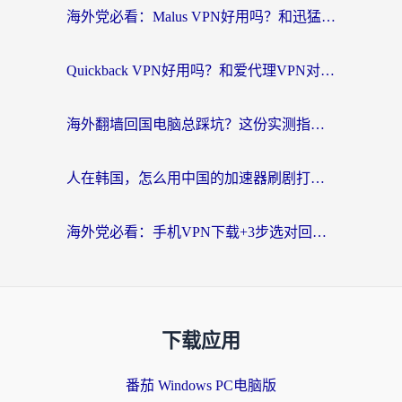
海外党必看：Malus VPN好用吗？和迅猛兔VPN对比哪个回国效果更好？附真实体验与避坑指南
Quickback VPN好用吗？和爱代理VPN对比哪个回国效果更好？
海外翻墙回国电脑总踩坑？这份实测指南帮你选对加速器（附ChickCNinitapMalus对比）
人在韩国，怎么用中国的加速器刷剧打游戏？这份真实体验指南给你答案
海外党必看：手机VPN下载+3步选对回国加速器，无缝刷国内资源不再愁
下载应用
番茄 Windows PC电脑版