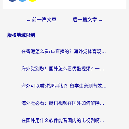
←
前一篇文章
后一篇文章
→
版权地域限制
在香港怎么看cba直播的？海外党体育观赛终极指南：告别版权限制，畅享中文解说
海外党别愁！国外怎么看优酷视频？一招解决追剧、看直播难题
海外可以看b站吗手机？留学生亲测有效的回国加速指南
海外党必看：腾讯视频在国外如何解除地域限制？附优酷咪咕使用指南
在国外用什么软件能看国内的电视剧啊？留学生亲测有效的回国加速方案