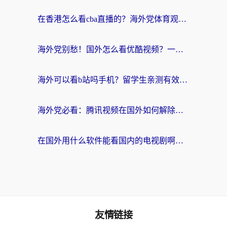
在香港怎么看cba直播的？海外党体育观赛终极指南：告别版权限制，畅享中文解说
海外党别愁！国外怎么看优酷视频？一招解决追剧、看直播难题
海外可以看b站吗手机？留学生亲测有效的回国加速指南
海外党必看：腾讯视频在国外如何解除地域限制？附优酷咪咕使用指南
在国外用什么软件能看国内的电视剧啊？留学生亲测有效的回国加速方案
友情链接