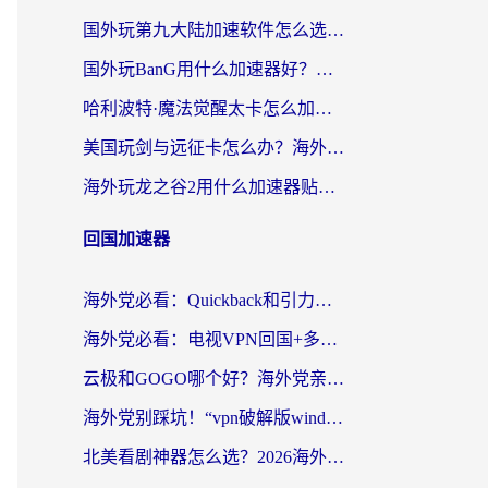
国外玩第九大陆加速软件怎么选？2026终极指南帮你告别延迟卡顿
国外玩BanG用什么加速器好？海外玩家亲测的国服游戏加速终极方案
哈利波特·魔法觉醒太卡怎么加速？海外党亲测有效的国服游戏加速指南
美国玩剑与远征卡怎么办？海外党亲测有效的国服游戏加速指南
海外玩龙之谷2用什么加速器贴吧？老玩家实测推荐，附新加坡猎魂觉醒国外剑与远征加速攻略
回国加速器
海外党必看：Quickback和引力好用吗？3分钟搞懂回国加速器怎么选
海外党必看：电视VPN回国+多设备无缝访问国内资源的实用指南
云极和GOGO哪个好？海外党亲测回国加速器选择指南（附iOS免费&Windows VPN实用技巧）
海外党别踩坑！“vpn破解版windows”真的能用？教你选对回国加速器无缝刷国内资源
北美看剧神器怎么选？2026海外华人无缝访问国内资源全攻略