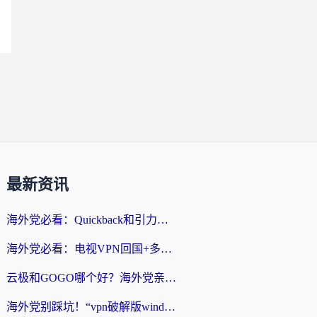
最新资讯
海外党必看：Quickback和引力好用吗？3分钟搞懂回国加速器怎么选
海外党必看：电视VPN回国+多设备无缝访问国内资源的实用指南
云极和GOGO哪个好？海外党亲测回国加速器选择指南（附iOS免费&Windows VPN实用技巧）
海外党别踩坑！“vpn破解版windows”真的能用？教你选对回国加速器无缝刷国内资源