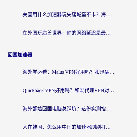
美国用什么加速器玩失落城堡不卡？海外党亲测有效的国服游戏加速指南
在外国玩魔兽世界，你的网络延迟是最大的敌人
回国加速器
海外党必看：Malus VPN好用吗？和迅猛兔VPN对比哪个回国效果更好？附真实体验与避坑指南
Quickback VPN好用吗？和爱代理VPN对比哪个回国效果更好？
海外翻墙回国电脑总踩坑？这份实测指南帮你选对加速器（附ChickCNinitapMalus对比）
人在韩国，怎么用中国的加速器刷剧打游戏？这份真实体验指南给你答案