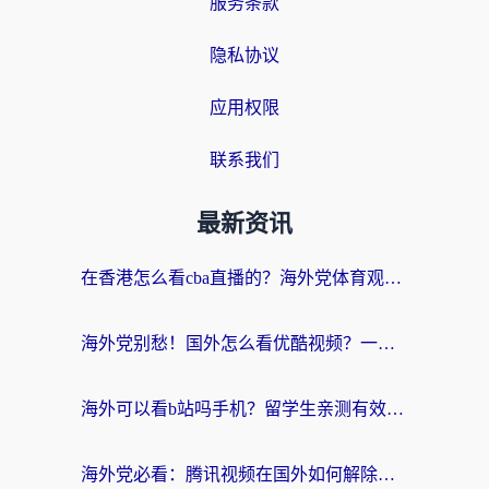
服务条款
隐私协议
应用权限
联系我们
最新资讯
在香港怎么看cba直播的？海外党体育观赛终极指南：告别版权限制，畅享中文解说
海外党别愁！国外怎么看优酷视频？一招解决追剧、看直播难题
海外可以看b站吗手机？留学生亲测有效的回国加速指南
海外党必看：腾讯视频在国外如何解除地域限制？附优酷咪咕使用指南