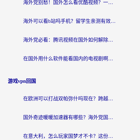
海外党别愁！国外怎么看优酷视频？一招解决追剧、看直播难题
海外可以看b站吗手机？留学生亲测有效的回国加速指南
海外党必看：腾讯视频在国外如何解除地域限制？附优酷咪咕使用指南
在国外用什么软件能看国内的电视剧啊？留学生亲测有效的回国加速方案
游戏vpn回国
在欧洲可以打战双帕弥什吗现在？跨越延迟墙的实战指南
国外奇迹暖暖加速器有哪些？海外党国服游戏畅玩终极指南（附亲测推荐）
在意大利，怎么玩家国梦才不卡？这份终极加速指南请收好