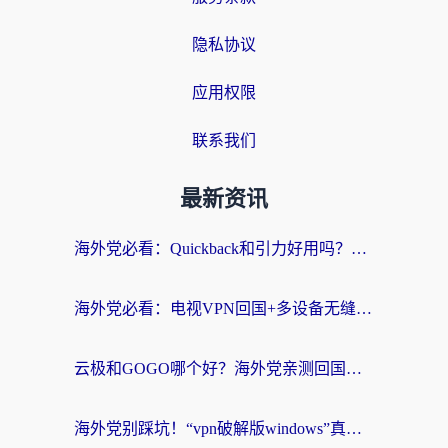
隐私协议
应用权限
联系我们
最新资讯
海外党必看：Quickback和引力好用吗？3分钟搞懂回国加速器怎么选
海外党必看：电视VPN回国+多设备无缝访问国内资源的实用指南
云极和GOGO哪个好？海外党亲测回国加速器选择指南（附iOS免费&Windows VPN实用技巧）
海外党别踩坑！“vpn破解版windows”真的能用？教你选对回国加速器无缝刷国内资源