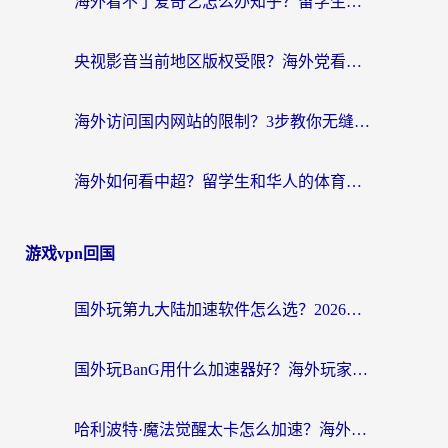
海外看不了爱奇艺怎么办知乎？留学生亲测有效的回国加速方案
央视影音当前地区版权受限？海外党看国内剧、追电视台的终极解决方案
海外访问国内网站的限制？3步教你无缝解锁国内资源（附实测最优工具）
海外如何看中超？留学生和华人的体育赛事观看终极指南（附欧洲杯奥运会观看技巧）
游戏vpn回国
国外玩第九大陆加速软件怎么选？2026终极指南帮你告别延迟卡顿
国外玩BanG用什么加速器好？海外玩家亲测的国服游戏加速终极方案
哈利波特·魔法觉醒太卡怎么加速？海外党亲测有效的国服游戏加速指南