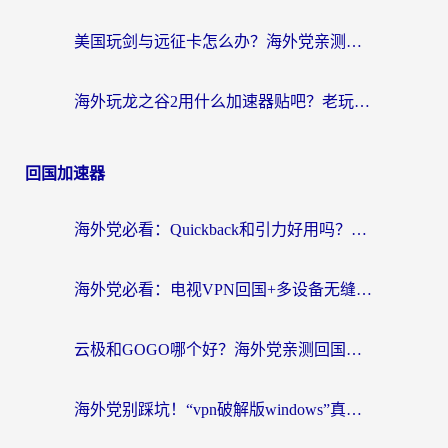
美国玩剑与远征卡怎么办？海外党亲测有效的国服游戏加速指南
海外玩龙之谷2用什么加速器贴吧？老玩家实测推荐，附新加坡猎魂觉醒国外剑与远征加速攻略
回国加速器
海外党必看：Quickback和引力好用吗？3分钟搞懂回国加速器怎么选
海外党必看：电视VPN回国+多设备无缝访问国内资源的实用指南
云极和GOGO哪个好？海外党亲测回国加速器选择指南（附iOS免费&Windows VPN实用技巧）
海外党别踩坑！“vpn破解版windows”真的能用？教你选对回国加速器无缝刷国内资源