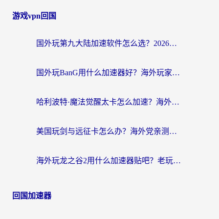
游戏vpn回国
国外玩第九大陆加速软件怎么选？2026终极指南帮你告别延迟卡顿
国外玩BanG用什么加速器好？海外玩家亲测的国服游戏加速终极方案
哈利波特·魔法觉醒太卡怎么加速？海外党亲测有效的国服游戏加速指南
美国玩剑与远征卡怎么办？海外党亲测有效的国服游戏加速指南
海外玩龙之谷2用什么加速器贴吧？老玩家实测推荐，附新加坡猎魂觉醒国外剑与远征加速攻略
回国加速器