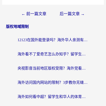
文
←
前一篇文章
后一篇文章
→
章
版权地域限制
导
航
12123在国外能登录吗？海外华人亲测有效的回国加速器选择指南
海外看不了爱奇艺怎么办知乎？留学生亲测有效的回国加速方案
央视影音当前地区版权受限？海外党看国内剧、追电视台的终极解决方案
海外访问国内网站的限制？3步教你无缝解锁国内资源（附实测最优工具）
海外如何看中超？留学生和华人的体育赛事观看终极指南（附欧洲杯奥运会观看技巧）