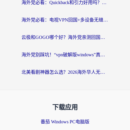
海外党必看：Quickback和引力好用吗？3分钟搞懂回国加速器怎么选
海外党必看：电视VPN回国+多设备无缝访问国内资源的实用指南
云极和GOGO哪个好？海外党亲测回国加速器选择指南（附iOS免费&Windows VPN实用技巧）
海外党别踩坑！“vpn破解版windows”真的能用？教你选对回国加速器无缝刷国内资源
北美看剧神器怎么选？2026海外华人无缝访问国内资源全攻略
下载应用
番茄 Windows PC电脑版