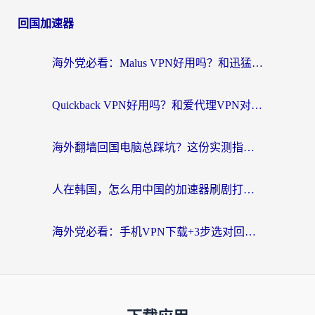
回国加速器
海外党必看：Malus VPN好用吗？和迅猛兔VPN对比哪个回国效果更好？附真实体验与避坑指南
Quickback VPN好用吗？和爱代理VPN对比哪个回国效果更好？
海外翻墙回国电脑总踩坑？这份实测指南帮你选对加速器（附ChickCNinitapMalus对比）
人在韩国，怎么用中国的加速器刷剧打游戏？这份真实体验指南给你答案
海外党必看：手机VPN下载+3步选对回国加速器，无缝刷国内资源不再愁