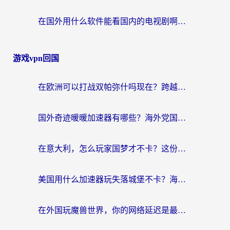
在国外用什么软件能看国内的电视剧啊？留学生亲测有效的回国加速方案
游戏vpn回国
在欧洲可以打战双帕弥什吗现在？跨越延迟墙的实战指南
国外奇迹暖暖加速器有哪些？海外党国服游戏畅玩终极指南（附亲测推荐）
在意大利，怎么玩家国梦才不卡？这份终极加速指南请收好
美国用什么加速器玩失落城堡不卡？海外党亲测有效的国服游戏加速指南
在外国玩魔兽世界，你的网络延迟是最大的敌人