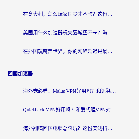
在意大利，怎么玩家国梦才不卡？这份终极加速指南请收好
美国用什么加速器玩失落城堡不卡？海外党亲测有效的国服游戏加速指南
在外国玩魔兽世界，你的网络延迟是最大的敌人
回国加速器
海外党必看：Malus VPN好用吗？和迅猛兔VPN对比哪个回国效果更好？附真实体验与避坑指南
Quickback VPN好用吗？和爱代理VPN对比哪个回国效果更好？
海外翻墙回国电脑总踩坑？这份实测指南帮你选对加速器（附ChickCNinitapMalus对比）