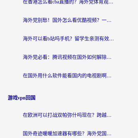
在香港怎么看cba直播的？海外党体育观赛终极指南：告别版权限制，畅享中文解说
海外党别愁！国外怎么看优酷视频？一招解决追剧、看直播难题
海外可以看b站吗手机？留学生亲测有效的回国加速指南
海外党必看：腾讯视频在国外如何解除地域限制？附优酷咪咕使用指南
在国外用什么软件能看国内的电视剧啊？留学生亲测有效的回国加速方案
游戏vpn回国
在欧洲可以打战双帕弥什吗现在？跨越延迟墙的实战指南
国外奇迹暖暖加速器有哪些？海外党国服游戏畅玩终极指南（附亲测推荐）