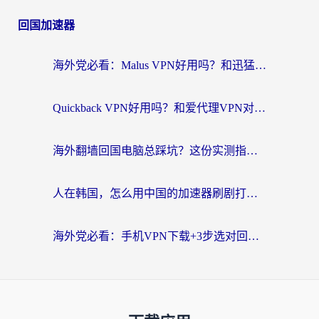
回国加速器
海外党必看：Malus VPN好用吗？和迅猛兔VPN对比哪个回国效果更好？附真实体验与避坑指南
Quickback VPN好用吗？和爱代理VPN对比哪个回国效果更好？
海外翻墙回国电脑总踩坑？这份实测指南帮你选对加速器（附ChickCNinitapMalus对比）
人在韩国，怎么用中国的加速器刷剧打游戏？这份真实体验指南给你答案
海外党必看：手机VPN下载+3步选对回国加速器，无缝刷国内资源不再愁