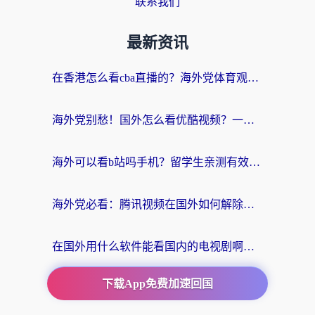
联系我们
最新资讯
在香港怎么看cba直播的？海外党体育观赛终极指南：告别版权限制，畅享中文解说
海外党别愁！国外怎么看优酷视频？一招解决追剧、看直播难题
海外可以看b站吗手机？留学生亲测有效的回国加速指南
海外党必看：腾讯视频在国外如何解除地域限制？附优酷咪咕使用指南
在国外用什么软件能看国内的电视剧啊？留学生亲测有效的回国加速方案
下载App免费加速回国