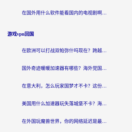
在国外用什么软件能看国内的电视剧啊？留学生亲测有效的回国加速方案
游戏vpn回国
在欧洲可以打战双帕弥什吗现在？跨越延迟墙的实战指南
国外奇迹暖暖加速器有哪些？海外党国服游戏畅玩终极指南（附亲测推荐）
在意大利，怎么玩家国梦才不卡？这份终极加速指南请收好
美国用什么加速器玩失落城堡不卡？海外党亲测有效的国服游戏加速指南
在外国玩魔兽世界，你的网络延迟是最大的敌人