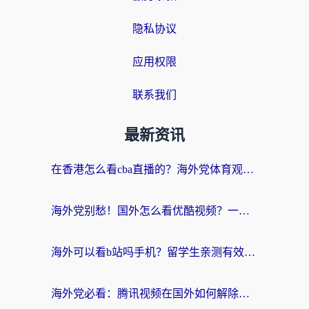
隐私协议
应用权限
联系我们
最新资讯
在香港怎么看cba直播的？海外党体育观赛终极指南：告别版权限制，畅享中文解说
海外党别愁！国外怎么看优酷视频？一招解决追剧、看直播难题
海外可以看b站吗手机？留学生亲测有效的回国加速指南
海外党必看：腾讯视频在国外如何解除地域限制？附优酷咪咕使用指南