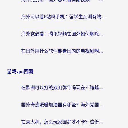
海外可以看b站吗手机？留学生亲测有效的回国加速指南
海外党必看：腾讯视频在国外如何解除地域限制？附优酷咪咕使用指南
在国外用什么软件能看国内的电视剧啊？留学生亲测有效的回国加速方案
游戏vpn回国
在欧洲可以打战双帕弥什吗现在？跨越延迟墙的实战指南
国外奇迹暖暖加速器有哪些？海外党国服游戏畅玩终极指南（附亲测推荐）
在意大利，怎么玩家国梦才不卡？这份终极加速指南请收好