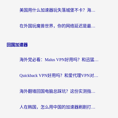
美国用什么加速器玩失落城堡不卡？海外党亲测有效的国服游戏加速指南
在外国玩魔兽世界，你的网络延迟是最大的敌人
回国加速器
海外党必看：Malus VPN好用吗？和迅猛兔VPN对比哪个回国效果更好？附真实体验与避坑指南
Quickback VPN好用吗？和爱代理VPN对比哪个回国效果更好？
海外翻墙回国电脑总踩坑？这份实测指南帮你选对加速器（附ChickCNinitapMalus对比）
人在韩国，怎么用中国的加速器刷剧打游戏？这份真实体验指南给你答案