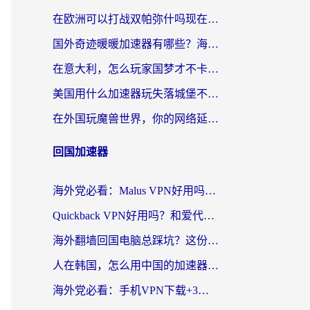
在欧洲可以打战双帕弥什吗现在？跨越延迟墙的实战指南
国外奇迹暖暖加速器有哪些？海外党国服游戏畅玩终极指南（附亲测推荐）
在意大利，怎么玩家国梦才不卡？这份终极加速指南请收好
美国用什么加速器玩失落城堡不卡？海外党亲测有效的国服游戏加速指南
在外国玩魔兽世界，你的网络延迟是最大的敌人
回国加速器
海外党必看：Malus VPN好用吗？和迅猛兔VPN对比哪个回国效果更好？附真实体验与避坑指南
Quickback VPN好用吗？和爱代理VPN对比哪个回国效果更好？
海外翻墙回国电脑总踩坑？这份实测指南帮你选对加速器（附ChickCNinitapMalus对比）
人在韩国，怎么用中国的加速器刷剧打游戏？这份真实体验指南给你答案
海外党必看：手机VPN下载+3步选对回国加速器，无缝刷国内资源不再愁