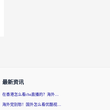
最新资讯
在香港怎么看cba直播的？海外党体育观赛终极指南：告别版权限制，畅享中文解说
海外党别愁！国外怎么看优酷视频？一招解决追剧、看直播难题