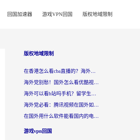
回国加速器
游戏VPN回国
版权地域限制
版权地域限制
在香港怎么看cba直播的？海外党体育观赛终极指南：告别版权限制，畅享中文解说
海外党别愁！国外怎么看优酷视频？一招解决追剧、看直播难题
海外可以看b站吗手机？留学生亲测有效的回国加速指南
海外党必看：腾讯视频在国外如何解除地域限制？附优酷咪咕使用指南
在国外用什么软件能看国内的电视剧啊？留学生亲测有效的回国加速方案
游戏vpn回国