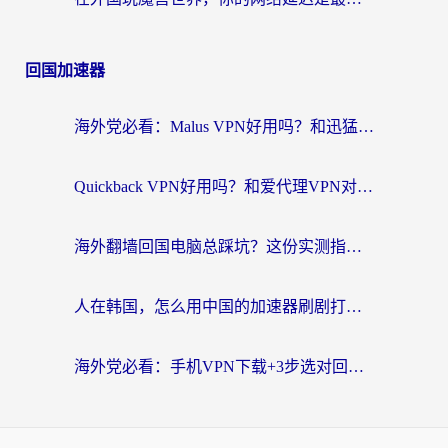
回国加速器
海外党必看：Malus VPN好用吗？和迅猛兔VPN对比哪个回国效果更好？附真实体验与避坑指南
Quickback VPN好用吗？和爱代理VPN对比哪个回国效果更好？
海外翻墙回国电脑总踩坑？这份实测指南帮你选对加速器（附ChickCNinitapMalus对比）
人在韩国，怎么用中国的加速器刷剧打游戏？这份真实体验指南给你答案
海外党必看：手机VPN下载+3步选对回国加速器，无缝刷国内资源不再愁