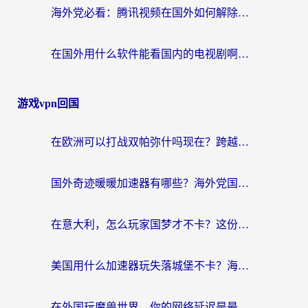
海外党必看：腾讯视频在国外如何解除地域限制？附优酷咪咕使用指南
在国外用什么软件能看国内的电视剧啊？留学生亲测有效的回国加速方案
游戏vpn回国
在欧洲可以打战双帕弥什吗现在？跨越延迟墙的实战指南
国外奇迹暖暖加速器有哪些？海外党国服游戏畅玩终极指南（附亲测推荐）
在意大利，怎么玩家国梦才不卡？这份终极加速指南请收好
美国用什么加速器玩失落城堡不卡？海外党亲测有效的国服游戏加速指南
在外国玩魔兽世界，你的网络延迟是最大的敌人