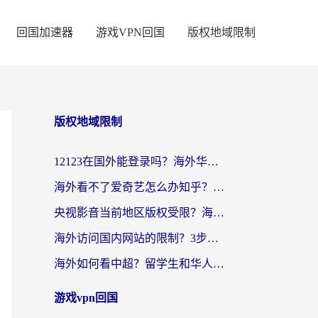
回国加速器
游戏VPN回国
版权地域限制
版权地域限制
12123在国外能登录吗？海外华人亲测有效的回国加速器选择指南
海外看不了爱奇艺怎么办知乎？留学生亲测有效的回国加速方案
央视影音当前地区版权受限？海外党看国内剧、追电视台的终极解决方案
海外访问国内网站的限制？3步教你无缝解锁国内资源（附实测最优工具）
海外如何看中超？留学生和华人的体育赛事观看终极指南（附欧洲杯奥运会观看技巧）
游戏vpn回国