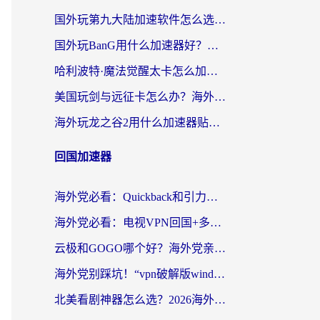
国外玩第九大陆加速软件怎么选？2026终极指南帮你告别延迟卡顿
国外玩BanG用什么加速器好？海外玩家亲测的国服游戏加速终极方案
哈利波特·魔法觉醒太卡怎么加速？海外党亲测有效的国服游戏加速指南
美国玩剑与远征卡怎么办？海外党亲测有效的国服游戏加速指南
海外玩龙之谷2用什么加速器贴吧？老玩家实测推荐，附新加坡猎魂觉醒国外剑与远征加速攻略
回国加速器
海外党必看：Quickback和引力好用吗？3分钟搞懂回国加速器怎么选
海外党必看：电视VPN回国+多设备无缝访问国内资源的实用指南
云极和GOGO哪个好？海外党亲测回国加速器选择指南（附iOS免费&Windows VPN实用技巧）
海外党别踩坑！“vpn破解版windows”真的能用？教你选对回国加速器无缝刷国内资源
北美看剧神器怎么选？2026海外华人无缝访问国内资源全攻略