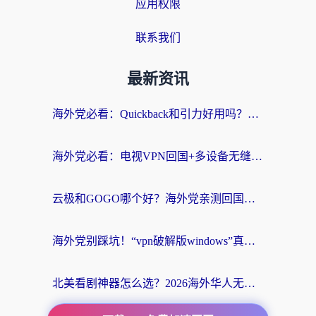
应用权限
联系我们
最新资讯
海外党必看：Quickback和引力好用吗？3分钟搞懂回国加速器怎么选
海外党必看：电视VPN回国+多设备无缝访问国内资源的实用指南
云极和GOGO哪个好？海外党亲测回国加速器选择指南（附iOS免费&Windows VPN实用技巧）
海外党别踩坑！“vpn破解版windows”真的能用？教你选对回国加速器无缝刷国内资源
北美看剧神器怎么选？2026海外华人无缝访问国内资源全攻略