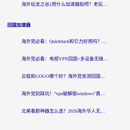
海外玩龙之谷2用什么加速器贴吧？老玩家实测推荐，附新加坡猎魂觉醒国外剑与远征加速攻略
回国加速器
海外党必看：Quickback和引力好用吗？3分钟搞懂回国加速器怎么选
海外党必看：电视VPN回国+多设备无缝访问国内资源的实用指南
云极和GOGO哪个好？海外党亲测回国加速器选择指南（附iOS免费&Windows VPN实用技巧）
海外党别踩坑！“vpn破解版windows”真的能用？教你选对回国加速器无缝刷国内资源
北美看剧神器怎么选？2026海外华人无缝访问国内资源全攻略