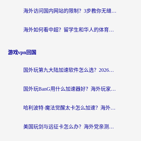
海外访问国内网站的限制？3步教你无缝解锁国内资源（附实测最优工具）
海外如何看中超？留学生和华人的体育赛事观看终极指南（附欧洲杯奥运会观看技巧）
游戏vpn回国
国外玩第九大陆加速软件怎么选？2026终极指南帮你告别延迟卡顿
国外玩BanG用什么加速器好？海外玩家亲测的国服游戏加速终极方案
哈利波特·魔法觉醒太卡怎么加速？海外党亲测有效的国服游戏加速指南
美国玩剑与远征卡怎么办？海外党亲测有效的国服游戏加速指南