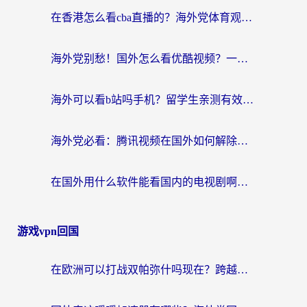
航
在香港怎么看cba直播的？海外党体育观赛终极指南：告别版权限制，畅享中文解说
海外党别愁！国外怎么看优酷视频？一招解决追剧、看直播难题
海外可以看b站吗手机？留学生亲测有效的回国加速指南
海外党必看：腾讯视频在国外如何解除地域限制？附优酷咪咕使用指南
在国外用什么软件能看国内的电视剧啊？留学生亲测有效的回国加速方案
游戏vpn回国
在欧洲可以打战双帕弥什吗现在？跨越延迟墙的实战指南