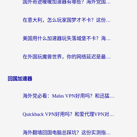
国外奇迹暖暖加速器有哪些？海外党国服游戏畅玩终极指南（附亲测推荐）
在意大利，怎么玩家国梦才不卡？这份终极加速指南请收好
美国用什么加速器玩失落城堡不卡？海外党亲测有效的国服游戏加速指南
在外国玩魔兽世界，你的网络延迟是最大的敌人
回国加速器
海外党必看：Malus VPN好用吗？和迅猛兔VPN对比哪个回国效果更好？附真实体验与避坑指南
Quickback VPN好用吗？和爱代理VPN对比哪个回国效果更好？
海外翻墙回国电脑总踩坑？这份实测指南帮你选对加速器（附ChickCNinitapMalus对比）