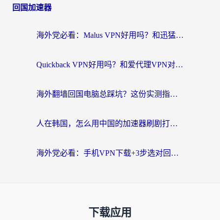
回国加速器
海外党必看：Malus VPN好用吗？和迅猛兔VPN对比哪个回国效果更好？附真实体验与避坑指南
Quickback VPN好用吗？和爱代理VPN对比哪个回国效果更好？
海外翻墙回国电脑总踩坑？这份实测指南帮你选对加速器（附ChickCNinitapMalus对比）
人在韩国，怎么用中国的加速器刷剧打游戏？这份真实体验指南给你答案
海外党必看：手机VPN下载+3步选对回国加速器，无缝刷国内资源不再愁
下载应用