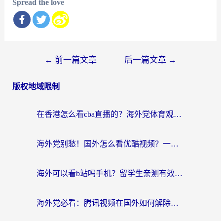
Spread the love
文
←
前一篇文章
后一篇文章
→
章
版权地域限制
导
航
在香港怎么看cba直播的？海外党体育观赛终极指南：告别版权限制，畅享中文解说
海外党别愁！国外怎么看优酷视频？一招解决追剧、看直播难题
海外可以看b站吗手机？留学生亲测有效的回国加速指南
海外党必看：腾讯视频在国外如何解除地域限制？附优酷咪咕使用指南