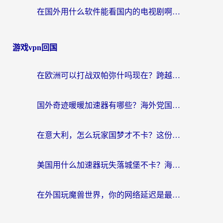
在国外用什么软件能看国内的电视剧啊？留学生亲测有效的回国加速方案
游戏vpn回国
在欧洲可以打战双帕弥什吗现在？跨越延迟墙的实战指南
国外奇迹暖暖加速器有哪些？海外党国服游戏畅玩终极指南（附亲测推荐）
在意大利，怎么玩家国梦才不卡？这份终极加速指南请收好
美国用什么加速器玩失落城堡不卡？海外党亲测有效的国服游戏加速指南
在外国玩魔兽世界，你的网络延迟是最大的敌人