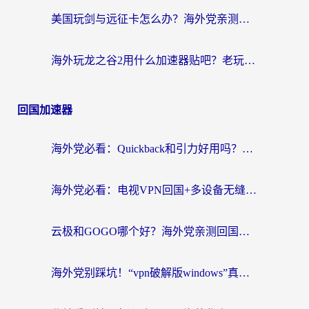
美国玩剑与远征卡怎么办？海外党亲测有效的国服游戏加速指南
海外玩龙之谷2用什么加速器贴吧？老玩家实测推荐，附新加坡猎魂觉醒国外剑与远征加速攻略
回国加速器
海外党必看：Quickback和引力好用吗？3分钟搞懂回国加速器怎么选
海外党必看：电视VPN回国+多设备无缝访问国内资源的实用指南
云极和GOGO哪个好？海外党亲测回国加速器选择指南（附iOS免费&Windows VPN实用技巧）
海外党别踩坑！“vpn破解版windows”真的能用？教你选对回国加速器无缝刷国内资源