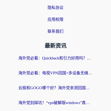
隐私协议
应用权限
联系我们
最新资讯
海外党必看：Quickback和引力好用吗？3分钟搞懂回国加速器怎么选
海外党必看：电视VPN回国+多设备无缝访问国内资源的实用指南
云极和GOGO哪个好？海外党亲测回国加速器选择指南（附iOS免费&Windows VPN实用技巧）
海外党别踩坑！“vpn破解版windows”真的能用？教你选对回国加速器无缝刷国内资源