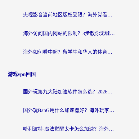
央视影音当前地区版权受限？海外党看国内剧、追电视台的终极解决方案
海外访问国内网站的限制？3步教你无缝解锁国内资源（附实测最优工具）
海外如何看中超？留学生和华人的体育赛事观看终极指南（附欧洲杯奥运会观看技巧）
游戏vpn回国
国外玩第九大陆加速软件怎么选？2026终极指南帮你告别延迟卡顿
国外玩BanG用什么加速器好？海外玩家亲测的国服游戏加速终极方案
哈利波特·魔法觉醒太卡怎么加速？海外党亲测有效的国服游戏加速指南