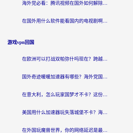
海外党必看：腾讯视频在国外如何解除地域限制？附优酷咪咕使用指南
在国外用什么软件能看国内的电视剧啊？留学生亲测有效的回国加速方案
游戏vpn回国
在欧洲可以打战双帕弥什吗现在？跨越延迟墙的实战指南
国外奇迹暖暖加速器有哪些？海外党国服游戏畅玩终极指南（附亲测推荐）
在意大利，怎么玩家国梦才不卡？这份终极加速指南请收好
美国用什么加速器玩失落城堡不卡？海外党亲测有效的国服游戏加速指南
在外国玩魔兽世界，你的网络延迟是最大的敌人