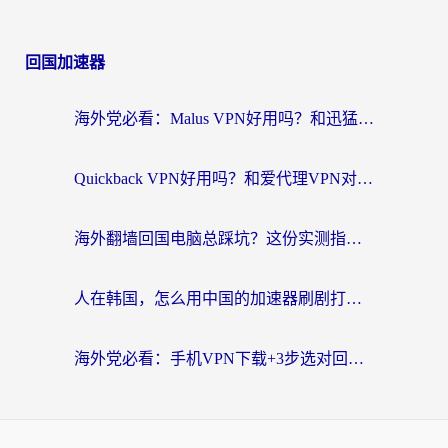
回国加速器
海外党必看：Malus VPN好用吗？和迅猛兔VPN对比哪个回国效果更好？附真实体验与避坑指南
Quickback VPN好用吗？和爱代理VPN对比哪个回国效果更好？
海外翻墙回国电脑总踩坑？这份实测指南帮你选对加速器（附ChickCNinitapMalus对比）
人在韩国，怎么用中国的加速器刷剧打游戏？这份真实体验指南给你答案
海外党必看：手机VPN下载+3步选对回国加速器，无缝刷国内资源不再愁