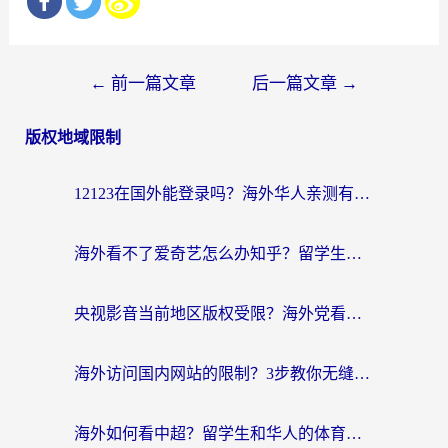
文
←
前一篇文章
后一篇文章
→
章
版权地域限制
导
航
12123在国外能登录吗？海外华人亲测有效的回国加速器选择指南
海外看不了爱奇艺怎么办知乎？留学生亲测有效的回国加速方案
央视影音当前地区版权受限？海外党看国内剧、追电视台的终极解决方案
海外访问国内网站的限制？3步教你无缝解锁国内资源（附实测最优工具）
海外如何看中超？留学生和华人的体育赛事观看终极指南（附欧洲杯奥运会观看技巧）