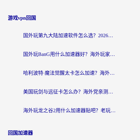
游戏vpn回国
国外玩第九大陆加速软件怎么选？2026终极指南帮你告别延迟卡顿
国外玩BanG用什么加速器好？海外玩家亲测的国服游戏加速终极方案
哈利波特·魔法觉醒太卡怎么加速？海外党亲测有效的国服游戏加速指南
美国玩剑与远征卡怎么办？海外党亲测有效的国服游戏加速指南
海外玩龙之谷2用什么加速器贴吧？老玩家实测推荐，附新加坡猎魂觉醒国外剑与远征加速攻略
回国加速器