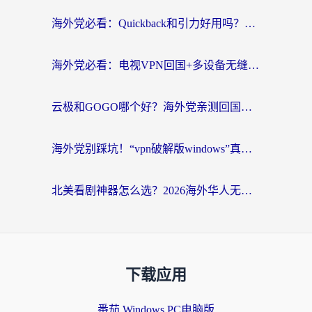
海外党必看：Quickback和引力好用吗？3分钟搞懂回国加速器怎么选
海外党必看：电视VPN回国+多设备无缝访问国内资源的实用指南
云极和GOGO哪个好？海外党亲测回国加速器选择指南（附iOS免费&Windows VPN实用技巧）
海外党别踩坑！“vpn破解版windows”真的能用？教你选对回国加速器无缝刷国内资源
北美看剧神器怎么选？2026海外华人无缝访问国内资源全攻略
下载应用
番茄 Windows PC电脑版