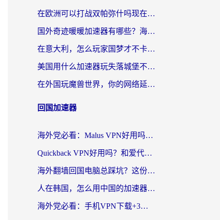
在欧洲可以打战双帕弥什吗现在？跨越延迟墙的实战指南
国外奇迹暖暖加速器有哪些？海外党国服游戏畅玩终极指南（附亲测推荐）
在意大利，怎么玩家国梦才不卡？这份终极加速指南请收好
美国用什么加速器玩失落城堡不卡？海外党亲测有效的国服游戏加速指南
在外国玩魔兽世界，你的网络延迟是最大的敌人
回国加速器
海外党必看：Malus VPN好用吗？和迅猛兔VPN对比哪个回国效果更好？附真实体验与避坑指南
Quickback VPN好用吗？和爱代理VPN对比哪个回国效果更好？
海外翻墙回国电脑总踩坑？这份实测指南帮你选对加速器（附ChickCNinitapMalus对比）
人在韩国，怎么用中国的加速器刷剧打游戏？这份真实体验指南给你答案
海外党必看：手机VPN下载+3步选对回国加速器，无缝刷国内资源不再愁