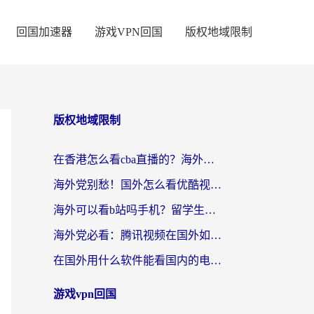
回国加速器
游戏VPN回国
版权地域限制
版权地域限制
在香港怎么看cba直播的？海外党体育观赛终极指南：告别版权限制，畅享中文解说
海外党别愁！国外怎么看优酷视频？一招解决追剧、看直播难题
海外可以看b站吗手机？留学生亲测有效的回国加速指南
海外党必看：腾讯视频在国外如何解除地域限制？附优酷咪咕使用指南
在国外用什么软件能看国内的电视剧啊？留学生亲测有效的回国加速方案
游戏vpn回国