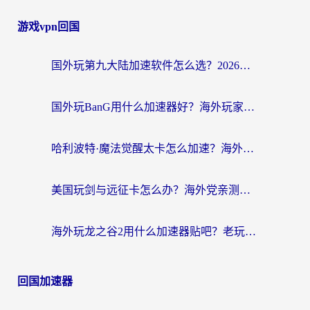
游戏vpn回国
国外玩第九大陆加速软件怎么选？2026终极指南帮你告别延迟卡顿
国外玩BanG用什么加速器好？海外玩家亲测的国服游戏加速终极方案
哈利波特·魔法觉醒太卡怎么加速？海外党亲测有效的国服游戏加速指南
美国玩剑与远征卡怎么办？海外党亲测有效的国服游戏加速指南
海外玩龙之谷2用什么加速器贴吧？老玩家实测推荐，附新加坡猎魂觉醒国外剑与远征加速攻略
回国加速器