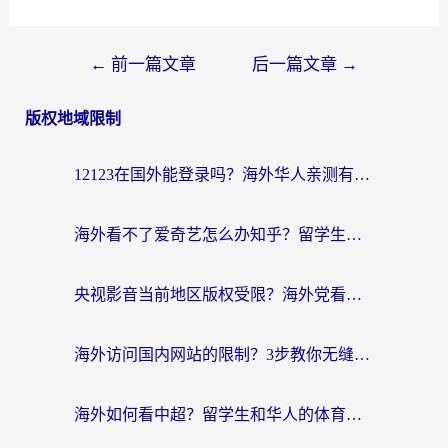
文
←
前一篇文章
后一篇文章
→
章
版权地域限制
导
航
12123在国外能登录吗？海外华人亲测有效的回国加速器选择指南
海外看不了爱奇艺怎么办知乎？留学生亲测有效的回国加速方案
央视影音当前地区版权受限？海外党看国内剧、追电视台的终极解决方案
海外访问国内网站的限制？3步教你无缝解锁国内资源（附实测最优工具）
海外如何看中超？留学生和华人的体育赛事观看终极指南（附欧洲杯奥运会观看技巧）