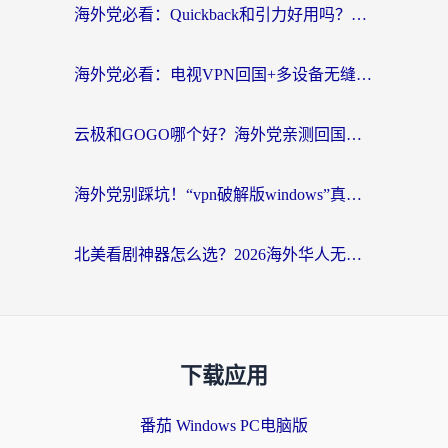
海外党必看：Quickback和引力好用吗？3分钟搞懂回国加速器怎么选
海外党必看：电视VPN回国+多设备无缝访问国内资源的实用指南
云极和GOGO哪个好？海外党亲测回国加速器选择指南（附iOS免费&Windows VPN实用技巧）
海外党别踩坑！“vpn破解版windows”真的能用？教你选对回国加速器无缝刷国内资源
北美看剧神器怎么选？2026海外华人无缝访问国内资源全攻略
下载应用
番茄 Windows PC电脑版