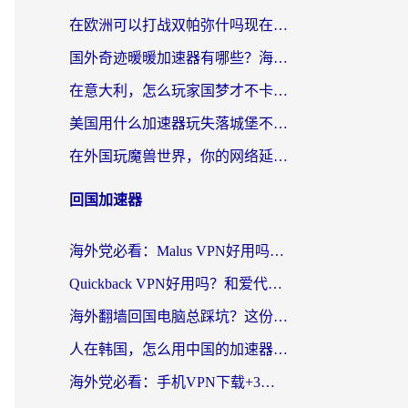
在欧洲可以打战双帕弥什吗现在？跨越延迟墙的实战指南
国外奇迹暖暖加速器有哪些？海外党国服游戏畅玩终极指南（附亲测推荐）
在意大利，怎么玩家国梦才不卡？这份终极加速指南请收好
美国用什么加速器玩失落城堡不卡？海外党亲测有效的国服游戏加速指南
在外国玩魔兽世界，你的网络延迟是最大的敌人
回国加速器
海外党必看：Malus VPN好用吗？和迅猛兔VPN对比哪个回国效果更好？附真实体验与避坑指南
Quickback VPN好用吗？和爱代理VPN对比哪个回国效果更好？
海外翻墙回国电脑总踩坑？这份实测指南帮你选对加速器（附ChickCNinitapMalus对比）
人在韩国，怎么用中国的加速器刷剧打游戏？这份真实体验指南给你答案
海外党必看：手机VPN下载+3步选对回国加速器，无缝刷国内资源不再愁