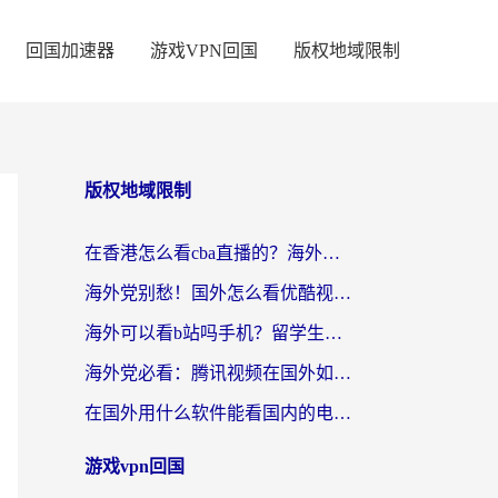
回国加速器
游戏VPN回国
版权地域限制
版权地域限制
在香港怎么看cba直播的？海外党体育观赛终极指南：告别版权限制，畅享中文解说
海外党别愁！国外怎么看优酷视频？一招解决追剧、看直播难题
海外可以看b站吗手机？留学生亲测有效的回国加速指南
海外党必看：腾讯视频在国外如何解除地域限制？附优酷咪咕使用指南
在国外用什么软件能看国内的电视剧啊？留学生亲测有效的回国加速方案
游戏vpn回国