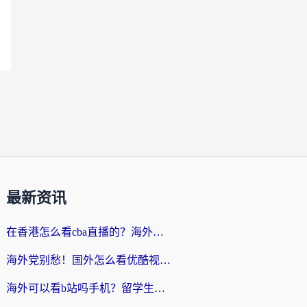
最新资讯
在香港怎么看cba直播的？海外党体育观赛终极指南：告别版权限制，畅享中文解说
海外党别愁！国外怎么看优酷视频？一招解决追剧、看直播难题
海外可以看b站吗手机？留学生亲测有效的回国加速指南