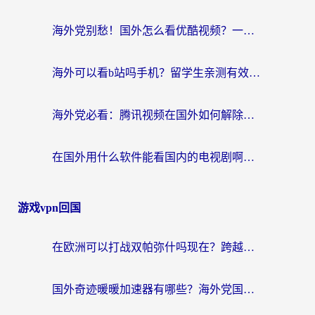
海外党别愁！国外怎么看优酷视频？一招解决追剧、看直播难题
海外可以看b站吗手机？留学生亲测有效的回国加速指南
海外党必看：腾讯视频在国外如何解除地域限制？附优酷咪咕使用指南
在国外用什么软件能看国内的电视剧啊？留学生亲测有效的回国加速方案
游戏vpn回国
在欧洲可以打战双帕弥什吗现在？跨越延迟墙的实战指南
国外奇迹暖暖加速器有哪些？海外党国服游戏畅玩终极指南（附亲测推荐）