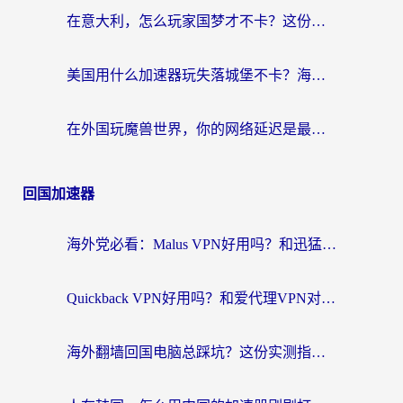
在意大利，怎么玩家国梦才不卡？这份终极加速指南请收好
美国用什么加速器玩失落城堡不卡？海外党亲测有效的国服游戏加速指南
在外国玩魔兽世界，你的网络延迟是最大的敌人
回国加速器
海外党必看：Malus VPN好用吗？和迅猛兔VPN对比哪个回国效果更好？附真实体验与避坑指南
Quickback VPN好用吗？和爱代理VPN对比哪个回国效果更好？
海外翻墙回国电脑总踩坑？这份实测指南帮你选对加速器（附ChickCNinitapMalus对比）