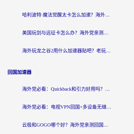
哈利波特·魔法觉醒太卡怎么加速？海外党亲测有效的国服游戏加速指南
美国玩剑与远征卡怎么办？海外党亲测有效的国服游戏加速指南
海外玩龙之谷2用什么加速器贴吧？老玩家实测推荐，附新加坡猎魂觉醒国外剑与远征加速攻略
回国加速器
海外党必看：Quickback和引力好用吗？3分钟搞懂回国加速器怎么选
海外党必看：电视VPN回国+多设备无缝访问国内资源的实用指南
云极和GOGO哪个好？海外党亲测回国加速器选择指南（附iOS免费&Windows VPN实用技巧）