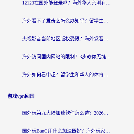
12123在国外能登录吗？海外华人亲测有效的回国加速器选择指南
海外看不了爱奇艺怎么办知乎？留学生亲测有效的回国加速方案
央视影音当前地区版权受限？海外党看国内剧、追电视台的终极解决方案
海外访问国内网站的限制？3步教你无缝解锁国内资源（附实测最优工具）
海外如何看中超？留学生和华人的体育赛事观看终极指南（附欧洲杯奥运会观看技巧）
游戏vpn回国
国外玩第九大陆加速软件怎么选？2026终极指南帮你告别延迟卡顿
国外玩BanG用什么加速器好？海外玩家亲测的国服游戏加速终极方案