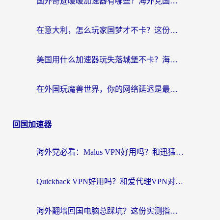
国外奇迹暖暖加速器有哪些？海外党国服游戏畅玩终极指南（附亲测推荐）
在意大利，怎么玩家国梦才不卡？这份终极加速指南请收好
美国用什么加速器玩失落城堡不卡？海外党亲测有效的国服游戏加速指南
在外国玩魔兽世界，你的网络延迟是最大的敌人
回国加速器
海外党必看：Malus VPN好用吗？和迅猛兔VPN对比哪个回国效果更好？附真实体验与避坑指南
Quickback VPN好用吗？和爱代理VPN对比哪个回国效果更好？
海外翻墙回国电脑总踩坑？这份实测指南帮你选对加速器（附ChickCNinitapMalus对比）