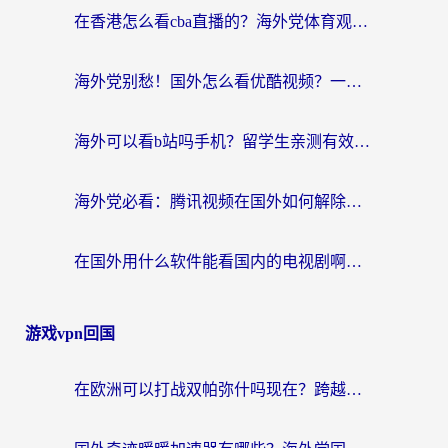
在香港怎么看cba直播的？海外党体育观赛终极指南：告别版权限制，畅享中文解说
海外党别愁！国外怎么看优酷视频？一招解决追剧、看直播难题
海外可以看b站吗手机？留学生亲测有效的回国加速指南
海外党必看：腾讯视频在国外如何解除地域限制？附优酷咪咕使用指南
在国外用什么软件能看国内的电视剧啊？留学生亲测有效的回国加速方案
游戏vpn回国
在欧洲可以打战双帕弥什吗现在？跨越延迟墙的实战指南